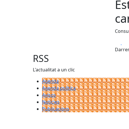
Es
ca
Consul
Fa
Darrer
RSS
L'actualitat a un clic
Agenda
Agenda política
Avisos
Notícies
Publicacions