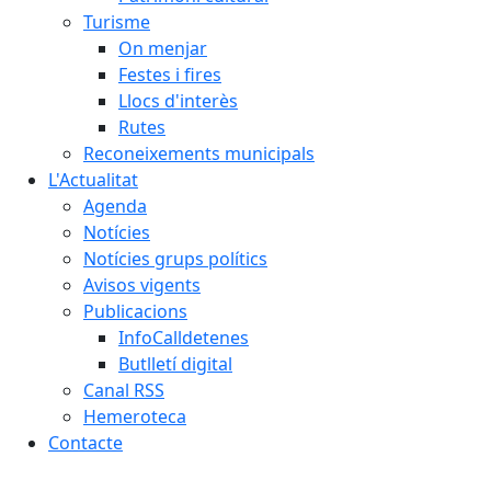
Turisme
On menjar
Festes i fires
Llocs d'interès
Rutes
Reconeixements municipals
L'Actualitat
Agenda
Notícies
Notícies grups polítics
Avisos vigents
Publicacions
InfoCalldetenes
Butlletí digital
Canal RSS
Hemeroteca
Contacte