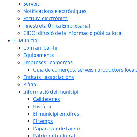
Serveis
Notificacions electròniques
Factura electrònica
Finestreta Única Empresarial
CIDO: difusió de la informació pública local
El Municipi
Com arribar-hi
Equipaments
Empreses i comerços
Guia de comerços, serveis i productors local
Entitats i associacions
Plànol
Informació del municipi
Calldetenes
Història
El municipi en xifres
El temps
L'aparador de l'arxiu
Patrimoni cultural