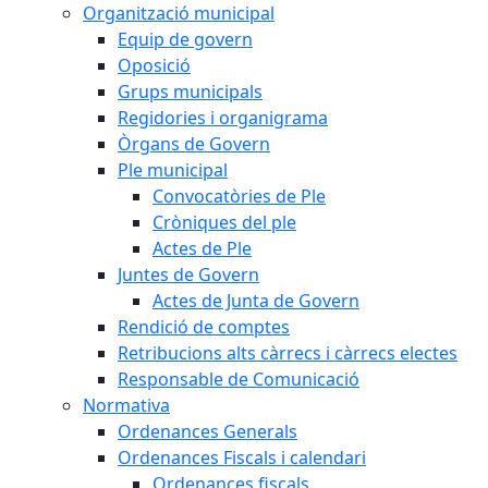
Organització municipal
Equip de govern
Oposició
Grups municipals
Regidories i organigrama
Òrgans de Govern
Ple municipal
Convocatòries de Ple
Cròniques del ple
Actes de Ple
Juntes de Govern
Actes de Junta de Govern
Rendició de comptes
Retribucions alts càrrecs i càrrecs electes
Responsable de Comunicació
Normativa
Ordenances Generals
Ordenances Fiscals i calendari
Ordenances fiscals