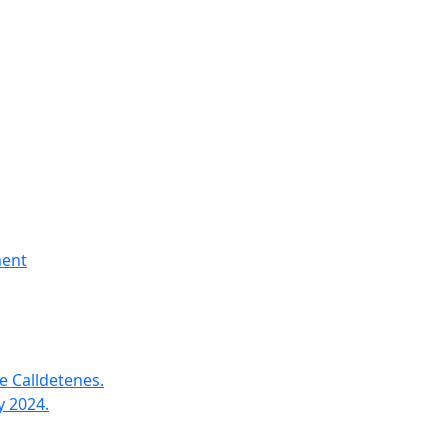
ment
e Calldetenes.
y 2024.