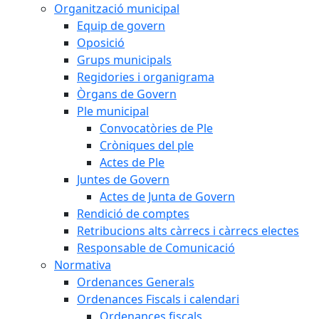
Organització municipal
Equip de govern
Oposició
Grups municipals
Regidories i organigrama
Òrgans de Govern
Ple municipal
Convocatòries de Ple
Cròniques del ple
Actes de Ple
Juntes de Govern
Actes de Junta de Govern
Rendició de comptes
Retribucions alts càrrecs i càrrecs electes
Responsable de Comunicació
Normativa
Ordenances Generals
Ordenances Fiscals i calendari
Ordenances fiscals