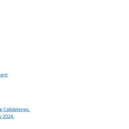
ment
e Calldetenes.
y 2024.