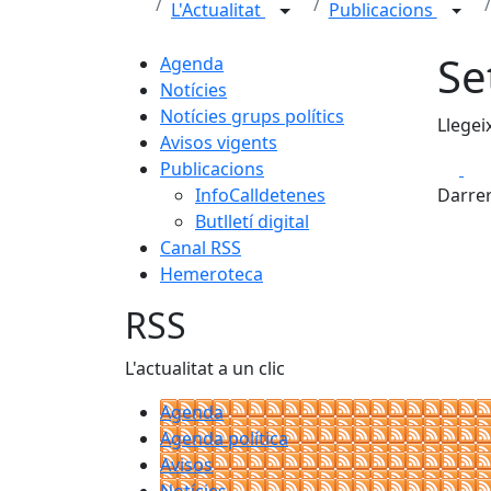
L'Actualitat
Publicacions
Se
Agenda
Notícies
Notícies grups polítics
Llegei
Avisos vigents
Fa
Publicacions
InfoCalldetenes
Darrer
Butlletí digital
Canal RSS
Hemeroteca
RSS
L'actualitat a un clic
Agenda
Agenda política
Avisos