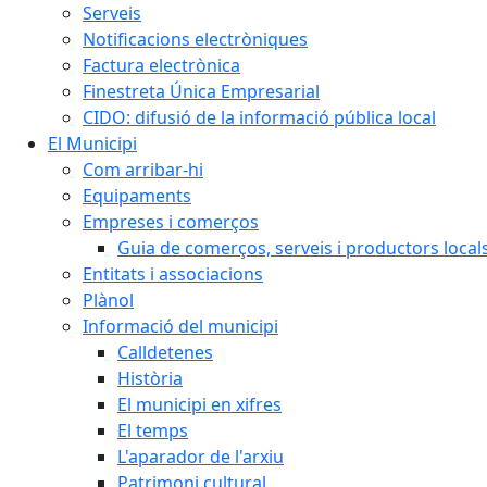
Serveis
Notificacions electròniques
Factura electrònica
Finestreta Única Empresarial
CIDO: difusió de la informació pública local
El Municipi
Com arribar-hi
Equipaments
Empreses i comerços
Guia de comerços, serveis i productors local
Entitats i associacions
Plànol
Informació del municipi
Calldetenes
Història
El municipi en xifres
El temps
L'aparador de l'arxiu
Patrimoni cultural