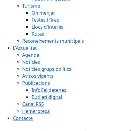
Turisme
On menjar
Festes i fires
Llocs d'interès
Rutes
Reconeixements municipals
L'Actualitat
Agenda
Notícies
Notícies grups polítics
Avisos vigents
Publicacions
InfoCalldetenes
Butlletí digital
Canal RSS
Hemeroteca
Contacte