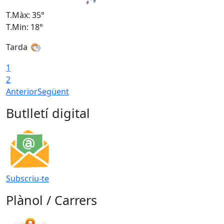
T.Màx: 35°
T
T.Min: 18°
T
Tarda
T
1
2
Anterior
Següent
Butlletí digital
Subscriu-te
Plànol / Carrers