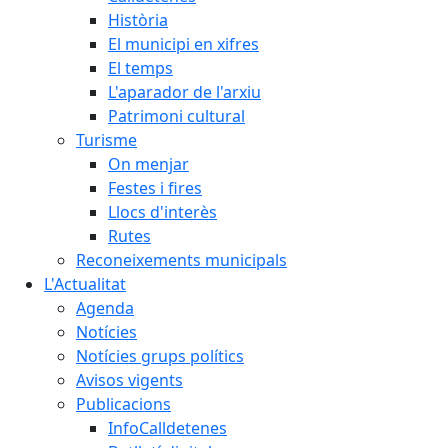
Història
El municipi en xifres
El temps
L'aparador de l'arxiu
Patrimoni cultural
Turisme
On menjar
Festes i fires
Llocs d'interès
Rutes
Reconeixements municipals
L'Actualitat
Agenda
Notícies
Notícies grups polítics
Avisos vigents
Publicacions
InfoCalldetenes