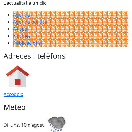
L'actualitat a un clic
Agenda
Agenda política
Avisos
Notícies
Publicacions
Adreces i telèfons
Accedeix
Meteo
Dilluns, 10 d’agost
D