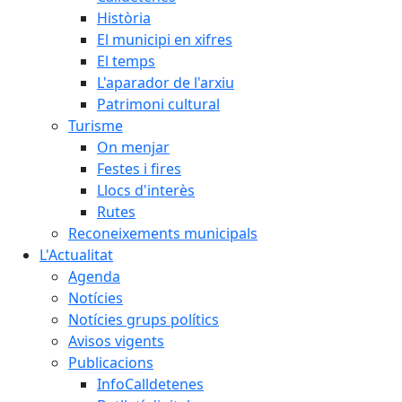
Història
El municipi en xifres
El temps
L'aparador de l'arxiu
Patrimoni cultural
Turisme
On menjar
Festes i fires
Llocs d'interès
Rutes
Reconeixements municipals
L'Actualitat
Agenda
Notícies
Notícies grups polítics
Avisos vigents
Publicacions
InfoCalldetenes