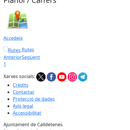
Plànol / Carrers
Accedeix
Rutes
Anterior
Següent
1
Xarxes socials:
Crèdits
Contactar
Protecció de dades
Avís legal
Accessibilitat
Ajuntament de Calldetenes