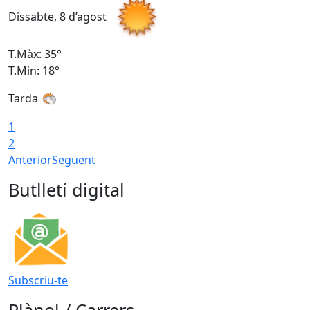
Dissabte, 8 d’agost
D
T.Màx: 35°
T
T.Min: 18°
T
Tarda
T
1
2
Anterior
Següent
Butlletí digital
Subscriu-te