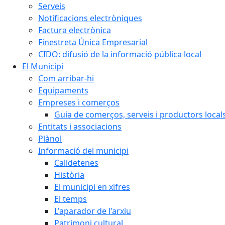
Serveis
Notificacions electròniques
Factura electrònica
Finestreta Única Empresarial
CIDO: difusió de la informació pública local
El Municipi
Com arribar-hi
Equipaments
Empreses i comerços
Guia de comerços, serveis i productors local
Entitats i associacions
Plànol
Informació del municipi
Calldetenes
Història
El municipi en xifres
El temps
L'aparador de l'arxiu
Patrimoni cultural