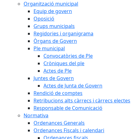
Organització municipal
Equip de govern
Oposició
Grups municipals
Regidories i organigrama
Òrgans de Govern
Ple municipal
Convocatòries de Ple
Cròniques del ple
Actes de Ple
Juntes de Govern
Actes de Junta de Govern
Rendició de comptes
Retribucions alts càrrecs i càrrecs electes
Responsable de Comunicació
Normativa
Ordenances Generals
Ordenances Fiscals i calendari
Ordenances fiscals