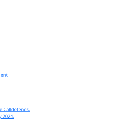
ment
e Calldetenes.
y 2024.