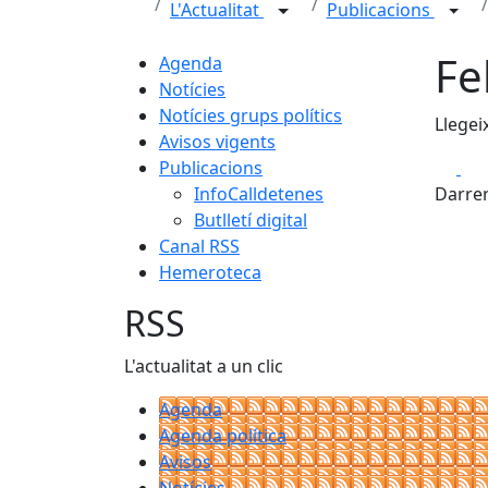
L'Actualitat
Publicacions
Fe
Agenda
Notícies
Notícies grups polítics
Llegei
Avisos vigents
Fa
Publicacions
InfoCalldetenes
Darrer
Butlletí digital
Canal RSS
Hemeroteca
RSS
L'actualitat a un clic
Agenda
Agenda política
Avisos