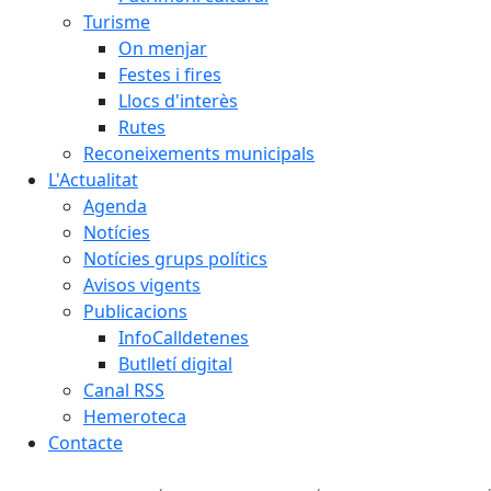
Turisme
On menjar
Festes i fires
Llocs d'interès
Rutes
Reconeixements municipals
L'Actualitat
Agenda
Notícies
Notícies grups polítics
Avisos vigents
Publicacions
InfoCalldetenes
Butlletí digital
Canal RSS
Hemeroteca
Contacte