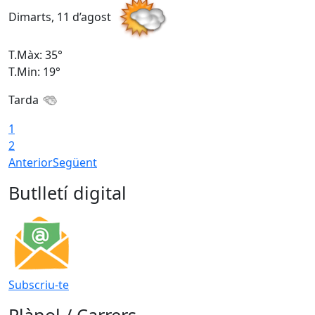
Dimarts, 11 d’agost
D
T.Màx: 35°
T
T.Min: 19°
T
Tarda
T
1
2
Anterior
Següent
Butlletí digital
Subscriu-te