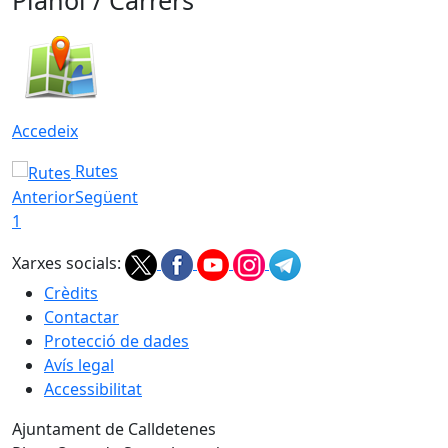
Plànol / Carrers
Accedeix
Rutes
Anterior
Següent
1
Xarxes socials:
Crèdits
Contactar
Protecció de dades
Avís legal
Accessibilitat
Ajuntament de Calldetenes