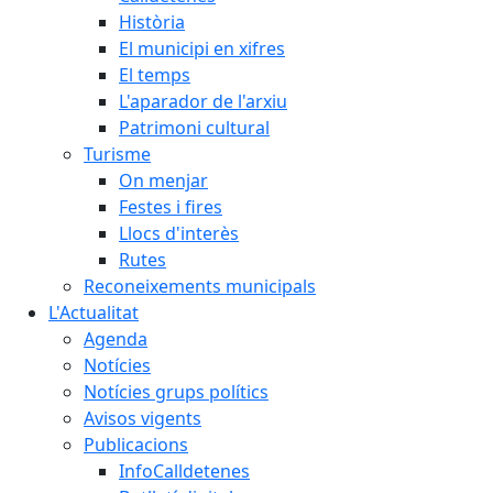
Història
El municipi en xifres
El temps
L'aparador de l'arxiu
Patrimoni cultural
Turisme
On menjar
Festes i fires
Llocs d'interès
Rutes
Reconeixements municipals
L'Actualitat
Agenda
Notícies
Notícies grups polítics
Avisos vigents
Publicacions
InfoCalldetenes