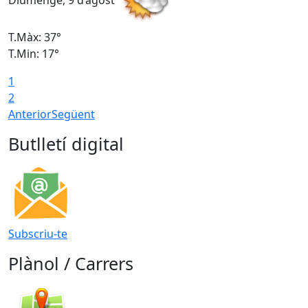
Diumenge, 9 d’agost
D
T.Màx: 37°
T
T.Min: 17°
T
1
T
2
Anterior
Següent
Butlletí digital
Subscriu-te
Plànol / Carrers