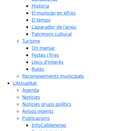
Història
El municipi en xifres
El temps
L'aparador de l'arxiu
Patrimoni cultural
Turisme
On menjar
Festes i fires
Llocs d'interès
Rutes
Reconeixements municipals
L'Actualitat
Agenda
Notícies
Notícies grups polítics
Avisos vigents
Publicacions
InfoCalldetenes