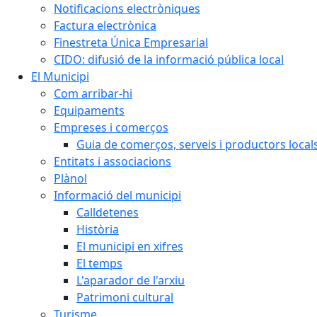
Notificacions electròniques
Factura electrònica
Finestreta Única Empresarial
CIDO: difusió de la informació pública local
El Municipi
Com arribar-hi
Equipaments
Empreses i comerços
Guia de comerços, serveis i productors local
Entitats i associacions
Plànol
Informació del municipi
Calldetenes
Història
El municipi en xifres
El temps
L'aparador de l'arxiu
Patrimoni cultural
Turisme