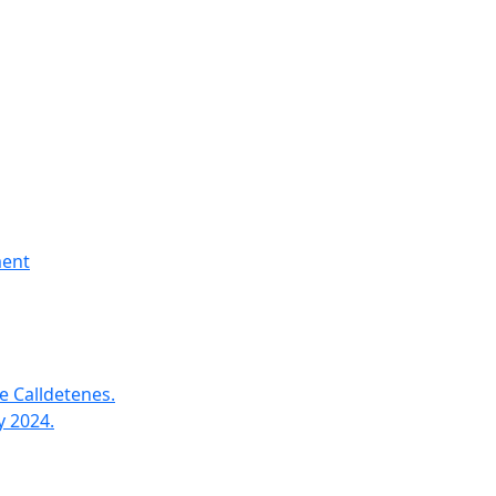
ment
e Calldetenes.
y 2024.