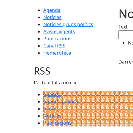
No
Agenda
Notícies
Notícies grups polítics
Text
Avisos vigents
Publicacions
No
Canal RSS
Hemeroteca
Fa
Darrer
RSS
L'actualitat a un clic
Agenda
Agenda política
Avisos
Notícies
Publicacions