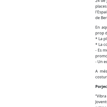
24 de 
places
l'Espa
de Ber
En aqu
prop d
* La p
* La c
- Es m
promou
- Un e
A més 
costur
Porjec
“Vibra
Joven