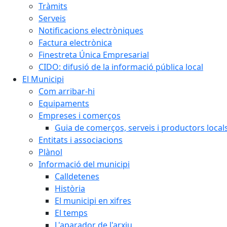
Tràmits
Serveis
Notificacions electròniques
Factura electrònica
Finestreta Única Empresarial
CIDO: difusió de la informació pública local
El Municipi
Com arribar-hi
Equipaments
Empreses i comerços
Guia de comerços, serveis i productors local
Entitats i associacions
Plànol
Informació del municipi
Calldetenes
Història
El municipi en xifres
El temps
L'aparador de l'arxiu