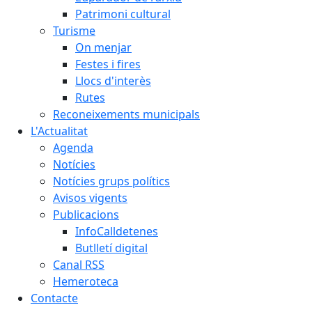
Patrimoni cultural
Turisme
On menjar
Festes i fires
Llocs d'interès
Rutes
Reconeixements municipals
L'Actualitat
Agenda
Notícies
Notícies grups polítics
Avisos vigents
Publicacions
InfoCalldetenes
Butlletí digital
Canal RSS
Hemeroteca
Contacte