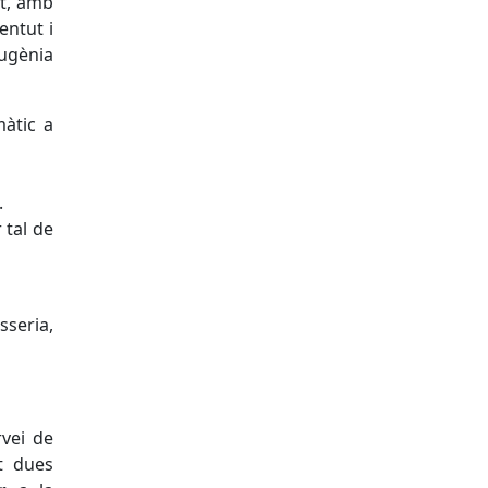
ït, amb
entut i
Eugènia
màtic a
.
 tal de
sseria,
rvei de
t dues