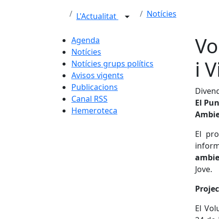
Notícies
L'Actualitat
Vo
Agenda
Notícies
i V
Notícies grups polítics
Avisos vigents
Publicacions
Divend
Canal RSS
El Pun
Hemeroteca
Ambien
El pr
inform
ambie
Jove.
Projec
El Vol