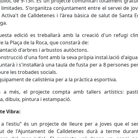
juliol, de 9-13h. És un projecte comunitari totalment gratu
 limitades. S'organitza conjuntament entre el servei de jov
i Activa't de Calldetenes i l'àrea bàsica de salut de Santa 
ga.
esta edició es treballarà amb la creació d'un refugi cli
e la Plaça de la Roca, que constarà de:
lantació d'arbres i arbustos autòctons.
onstrucció d'una font amb la seva pròpia instal.lació d'aigua
untarà i s'instal·larà una taula de fusta per a 8 persones per
re les trobades socials.
quipament de calistènia per a la pràctica esportiva.
a més, el projecte compta amb tallers artístics: pasti
a, dibuix, pintura i estampació.
te Vibra:
 a l'estiu” és un projecte de lleure per a joves que el se
tut de l'Ajuntament de Calldetenes durà a terme duran