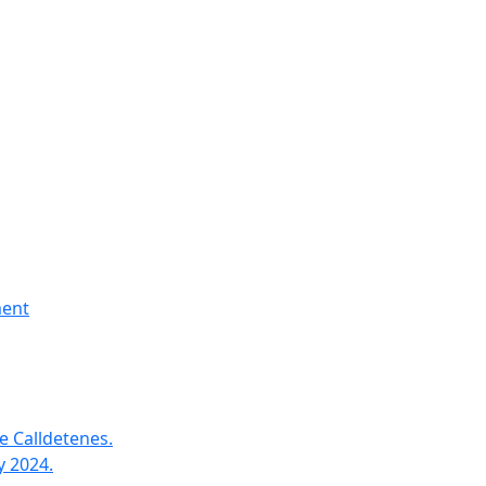
ment
e Calldetenes.
y 2024.