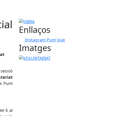
ial
VIBRA
Enllaços
Instagram Punt Jove
Imatges
iat
VOLUNTARIAT
sessió
ntariat
ix Punt
el 6 al