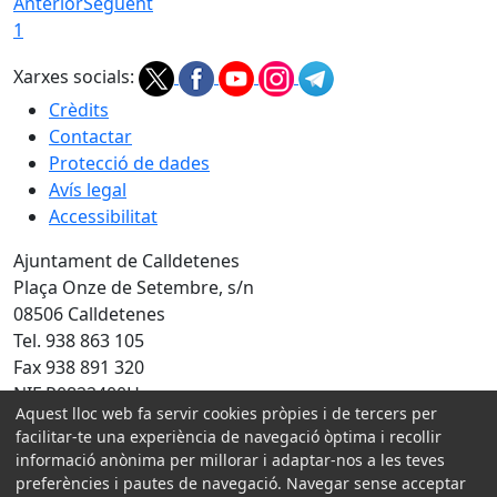
Anterior
Següent
1
Xarxes socials:
Crèdits
Contactar
Protecció de dades
Avís legal
Accessibilitat
Ajuntament de Calldetenes
Plaça Onze de Setembre, s/n
08506 Calldetenes
Tel. 938 863 105
Fax 938 891 320
NIF P0822400H
Aquest lloc web fa servir cookies pròpies i de tercers per
facilitar-te una experiència de navegació òptima i recollir
Amb la col·laboració de:
informació anònima per millorar i adaptar-nos a les teves
preferències i pautes de navegació. Navegar sense acceptar