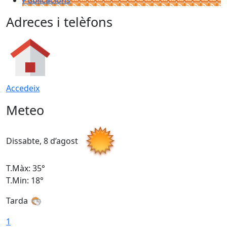
Adreces i telèfons
Accedeix
Meteo
Dissabte, 8 d’agost
D
T.Màx: 35°
T
T.Min: 18°
T
Tarda
T
1