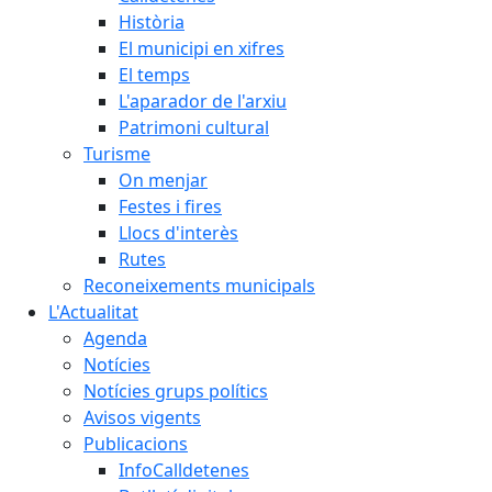
Història
El municipi en xifres
El temps
L'aparador de l'arxiu
Patrimoni cultural
Turisme
On menjar
Festes i fires
Llocs d'interès
Rutes
Reconeixements municipals
L'Actualitat
Agenda
Notícies
Notícies grups polítics
Avisos vigents
Publicacions
InfoCalldetenes