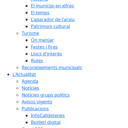
El municipi en xifres
El temps
L'aparador de l'arxiu
Patrimoni cultural
Turisme
On menjar
Festes i fires
Llocs d'interès
Rutes
Reconeixements municipals
L'Actualitat
Agenda
Notícies
Notícies grups polítics
Avisos vigents
Publicacions
InfoCalldetenes
Butlletí digital