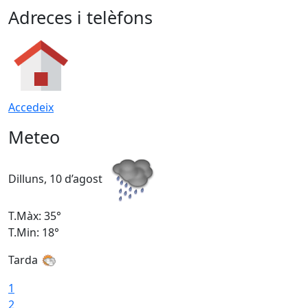
Adreces i telèfons
Accedeix
Meteo
Dilluns, 10 d’agost
D
T.Màx: 35°
T
T.Min: 18°
T
Tarda
T
1
2