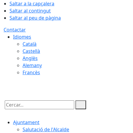
Saltar a la capçalera
Saltar al contingut
Saltar al peu de pàgina
Contactar
Idiomes
Català
Castellà
Anglès
Alemany
Francès
10.08.2026 | 09:10
Cercar:
Ajuntament
Salutació de l'Alcalde