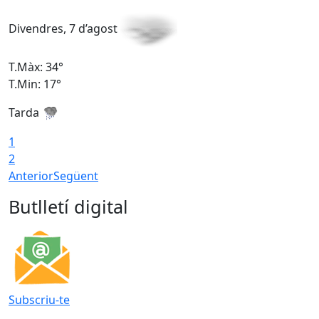
Divendres, 7 d’agost
D
T.Màx: 34°
T
T.Min: 17°
T
Tarda
T
1
2
Anterior
Següent
Butlletí digital
Subscriu-te