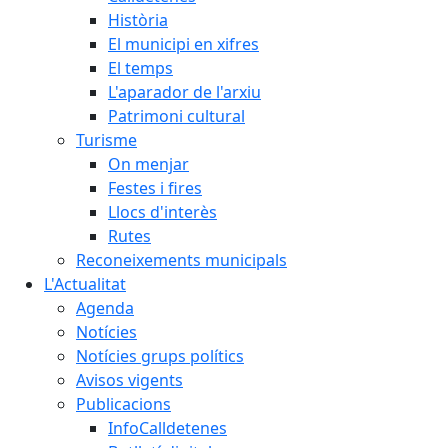
Història
El municipi en xifres
El temps
L'aparador de l'arxiu
Patrimoni cultural
Turisme
On menjar
Festes i fires
Llocs d'interès
Rutes
Reconeixements municipals
L'Actualitat
Agenda
Notícies
Notícies grups polítics
Avisos vigents
Publicacions
InfoCalldetenes