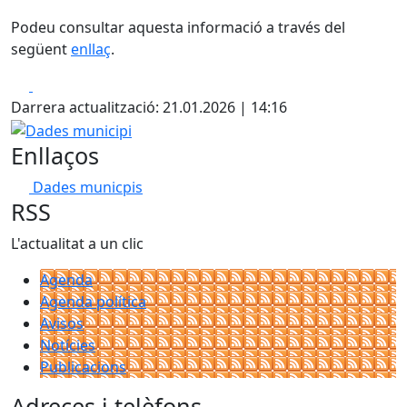
Podeu consultar aquesta informació a través del
següent
enllaç
.
Facebook
X
Darrera actualització: 21.01.2026 | 14:16
Dades municipi
Enllaços
Dades municpis
RSS
L'actualitat a un clic
Agenda
Agenda política
Avisos
Notícies
Publicacions
Adreces i telèfons