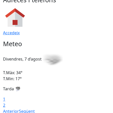
Accedeix
Meteo
Divendres, 7 d’agost
D
T.Màx: 34°
T
T.Min: 17°
T
Tarda
T
1
2
Anterior
Següent