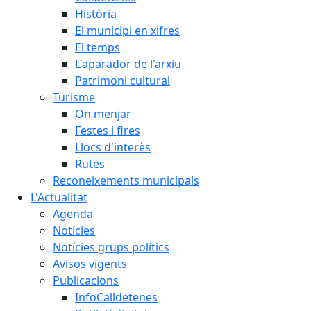
Història
El municipi en xifres
El temps
L'aparador de l'arxiu
Patrimoni cultural
Turisme
On menjar
Festes i fires
Llocs d'interès
Rutes
Reconeixements municipals
L'Actualitat
Agenda
Notícies
Notícies grups polítics
Avisos vigents
Publicacions
InfoCalldetenes