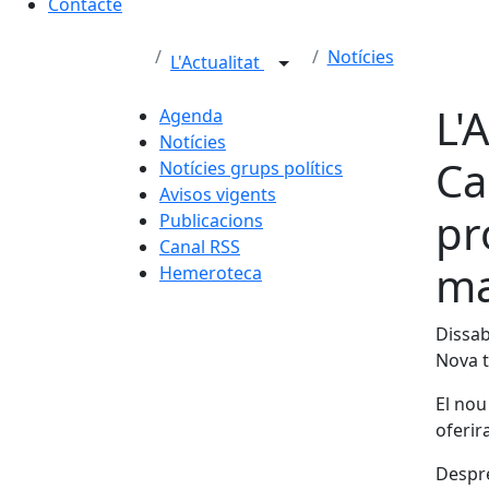
Contacte
Notícies
L'Actualitat
L'
Agenda
Notícies
Ca
Notícies grups polítics
Avisos vigents
pr
Publicacions
Canal RSS
ma
Hemeroteca
Dissab
Nova t
El nou
oferi
Despré