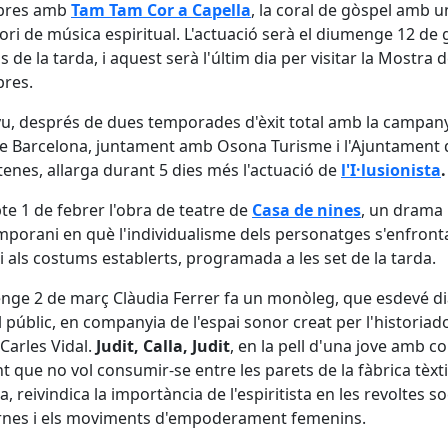
bres amb
Tam Tam Cor a Capella
, la coral de gòspel amb u
ori de música espiritual. L'actuació serà el diumenge 12 de
is de la tarda, i aquest serà l'últim dia per visitar la Mostra 
bres.
u, després de dues temporades d'èxit total amb la campan
e Barcelona, juntament amb Osona Turisme i l'Ajuntament 
tenes, allarga durant 5 dies més l'actuació de
l'I·lusionista
te 1 de febrer l'obra de teatre de
Casa de nines
, un drama
porani en què l'individualisme dels personatges s'enfronta
i als costums establerts, programada a les set de la tarda.
ge 2 de març Clàudia Ferrer fa un monòleg, que esdevé di
 públic, en companyia de l'espai sonor creat per l'historiado
Carles Vidal.
Judit, Calla, Judit
, en la pell d'una jove amb co
nt que no vol consumir-se entre les parets de la fàbrica tèxti
a, reivindica la importància de l'espiritista en les revoltes so
nes i els moviments d'empoderament femenins.