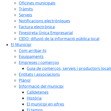
Oficines municipals
Tràmits
Serveis
Notificacions electròniques
Factura electrònica
Finestreta Única Empresarial
CIDO: difusió de la informació pública local
El Municipi
Com arribar-hi
Equipaments
Empreses i comerços
Guia de comerços, serveis i productors local
Entitats i associacions
Plànol
Informació del municipi
Calldetenes
Història
El municipi en xifres
El temps