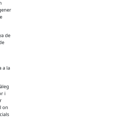
n
 gener
de
ya de
de
.
 a la
àleg
r i
r
l on
cials