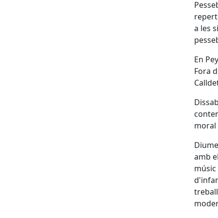
Pesse
repert
a les s
pesse
En Pey
Fora d
Callde
Dissab
contem
moral 
Diumen
amb el
músic 
d'infa
treball
moder