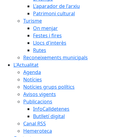
L'aparador de l'arxiu
Patrimoni cultural
Turisme
On menjar
Festes i fires
Llocs d'interès
Rutes
Reconeixements municipals
L'Actualitat
Agenda
Notícies
Notícies grups polítics
Avisos vigents
Publicacions
InfoCalldetenes
Butlletí digital
Canal RSS
Hemeroteca