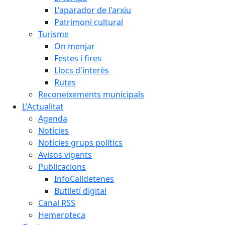
L'aparador de l'arxiu
Patrimoni cultural
Turisme
On menjar
Festes i fires
Llocs d'interès
Rutes
Reconeixements municipals
L'Actualitat
Agenda
Notícies
Notícies grups polítics
Avisos vigents
Publicacions
InfoCalldetenes
Butlletí digital
Canal RSS
Hemeroteca