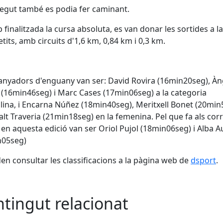
egut també es podia fer caminant.
 finalitzada la cursa absoluta, es van donar les sortides a la
tits, amb circuits d'1,6 km, 0,84 km i 0,3 km.
anyadors d'enguany van ser: David Rovira (16min20seg), Àn
 (16min46seg) i Marc Cases (17min06seg) a la categoria
ina, i Encarna Núñez (18min40seg), Meritxell Bonet (20min
alt Traveria (21min18seg) en la femenina. Pel que fa als cor
, en aquesta edició van ser Oriol Pujol (18min06seg) i Alba A
n05seg)
en consultar les classificacions a la pàgina web de
dsport
.
tingut relacionat