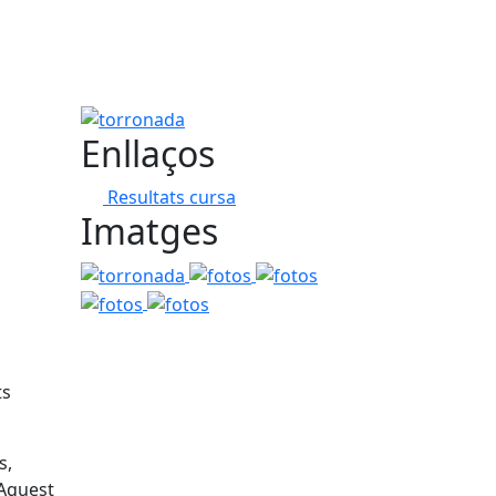
torronada
Enllaços
Resultats cursa
Imatges
torronada
fotos
fotos
fotos
fotos
ts
s,
 Aquest