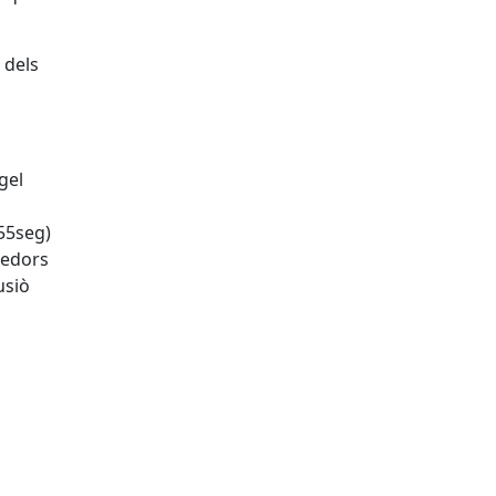
 dels
gel
55seg)
redors
usiò