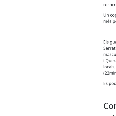
recorr
Un cop
més pe
Els gu
Serrat
mascul
i Quer
locals
(22mi
Es pod
Con