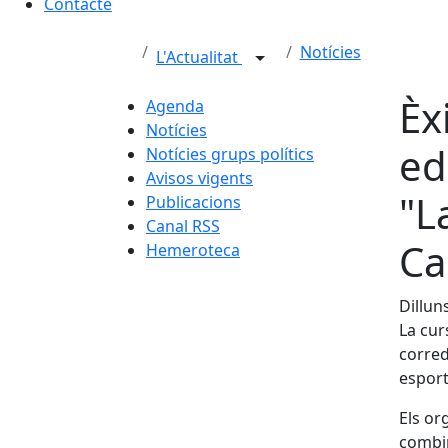
Contacte
Notícies
L'Actualitat
Èx
Agenda
Notícies
ed
Notícies grups polítics
Avisos vigents
"L
Publicacions
Canal RSS
Ca
Hemeroteca
Dillun
La cur
corred
esport
Els or
combin