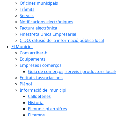
Oficines municipals
Tràmits
Serveis
Notificacions electròniques
Factura electrònica
Finestreta Única Empresarial
CIDO: difusió de la informació pública local
El Municipi
Com arribar-hi
Equipaments
Empreses i comerços
Guia de comerços, serveis i productors local
Entitats i associacions
Plànol
Informació del municipi
Calldetenes
Història
El municipi en xifres
El temps