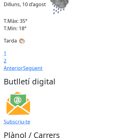
Dilluns, 10 d’agost
D
T.Màx: 35°
T
T.Min: 18°
T
Tarda
T
1
2
Anterior
Següent
Butlletí digital
Subscriu-te
Plànol / Carrers