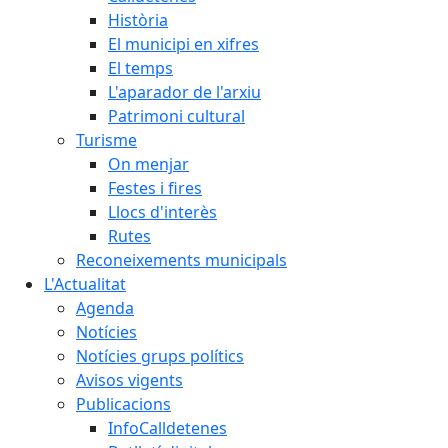
Història
El municipi en xifres
El temps
L'aparador de l'arxiu
Patrimoni cultural
Turisme
On menjar
Festes i fires
Llocs d'interès
Rutes
Reconeixements municipals
L'Actualitat
Agenda
Notícies
Notícies grups polítics
Avisos vigents
Publicacions
InfoCalldetenes