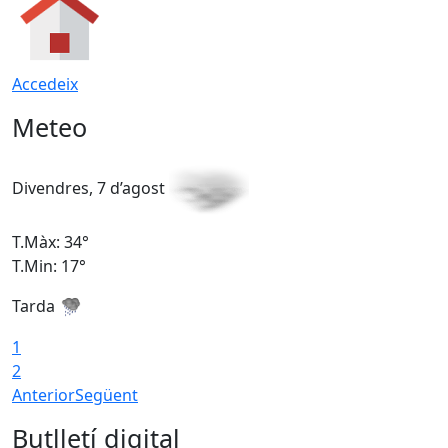
Accedeix
Meteo
Divendres, 7 d’agost
D
T.Màx: 34°
T
T.Min: 17°
T
Tarda
T
1
2
Anterior
Següent
Butlletí digital