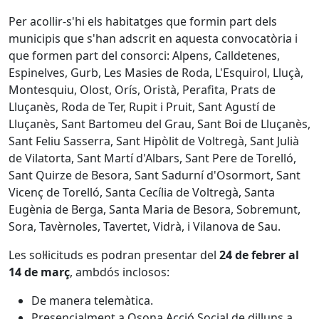
Per acollir-s'hi els habitatges que formin part dels
municipis que s'han adscrit en aquesta convocatòria i
que formen part del consorci: Alpens, Calldetenes,
Espinelves, Gurb, Les Masies de Roda, L'Esquirol, Lluçà,
Montesquiu, Olost, Orís, Oristà, Perafita, Prats de
Lluçanès, Roda de Ter, Rupit i Pruit, Sant Agustí de
Lluçanès, Sant Bartomeu del Grau, Sant Boi de Lluçanès,
Sant Feliu Sasserra, Sant Hipòlit de Voltregà, Sant Julià
de Vilatorta, Sant Martí d'Albars, Sant Pere de Torelló,
Sant Quirze de Besora, Sant Sadurní d'Osormort, Sant
Vicenç de Torelló, Santa Cecília de Voltregà, Santa
Eugènia de Berga, Santa Maria de Besora, Sobremunt,
Sora, Tavèrnoles, Tavertet, Vidrà, i Vilanova de Sau.
Les sol·licituds es podran presentar del
24 de febrer al
14 de març
, ambdós inclosos:
De manera telemàtica.
Presencialment a Osona Acció Social de dilluns a