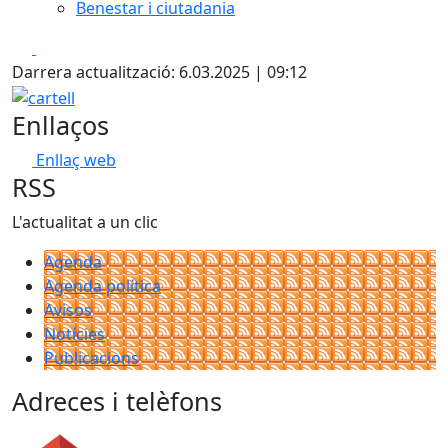
Benestar i ciutadania
Facebook
X
Darrera actualització: 6.03.2025 | 09:12
cartell
Enllaços
Enllaç web
RSS
L'actualitat a un clic
Agenda
Agenda política
Avisos
Notícies
Publicacions
Adreces i telèfons