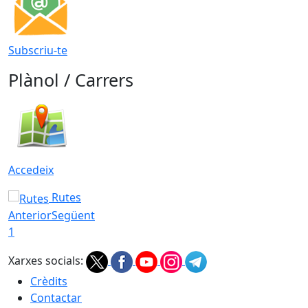
Subscriu-te
Plànol / Carrers
Accedeix
Rutes
Anterior
Següent
1
Xarxes socials:
Crèdits
Contactar