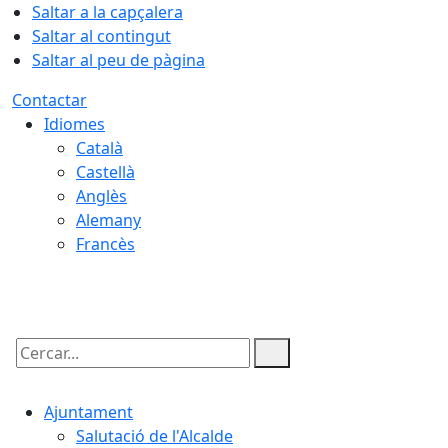
Saltar a la capçalera
Saltar al contingut
Saltar al peu de pàgina
Contactar
Idiomes
Català
Castellà
Anglès
Alemany
Francès
06.08.2026 | 05:18
Cercar:
Ajuntament
Salutació de l'Alcalde