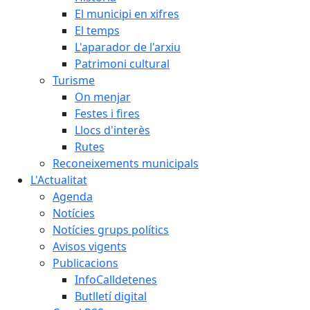
El municipi en xifres
El temps
L'aparador de l'arxiu
Patrimoni cultural
Turisme
On menjar
Festes i fires
Llocs d'interès
Rutes
Reconeixements municipals
L'Actualitat
Agenda
Notícies
Notícies grups polítics
Avisos vigents
Publicacions
InfoCalldetenes
Butlletí digital