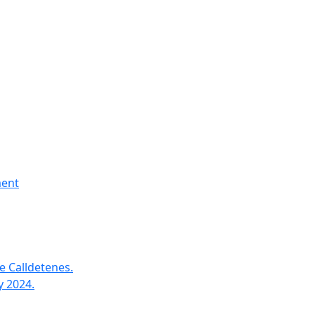
ment
e Calldetenes.
y 2024.