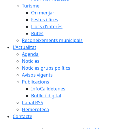
Turisme
On menjar
Festes i fires
Llocs d'interès
Rutes
Reconeixements municipals
L'Actualitat
Agenda
Notícies
Notícies grups polítics
Avisos vigents
Publicacions
InfoCalldetenes
Butlletí digital
Canal RSS
Hemeroteca
Contacte