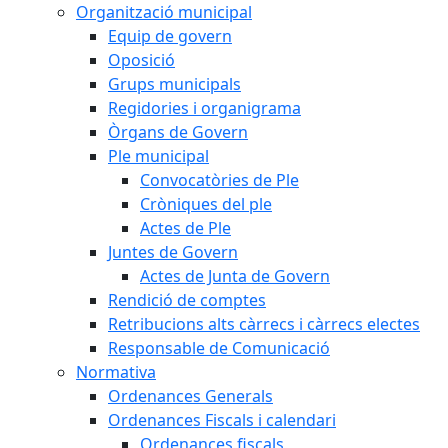
Organització municipal
Equip de govern
Oposició
Grups municipals
Regidories i organigrama
Òrgans de Govern
Ple municipal
Convocatòries de Ple
Cròniques del ple
Actes de Ple
Juntes de Govern
Actes de Junta de Govern
Rendició de comptes
Retribucions alts càrrecs i càrrecs electes
Responsable de Comunicació
Normativa
Ordenances Generals
Ordenances Fiscals i calendari
Ordenances fiscals