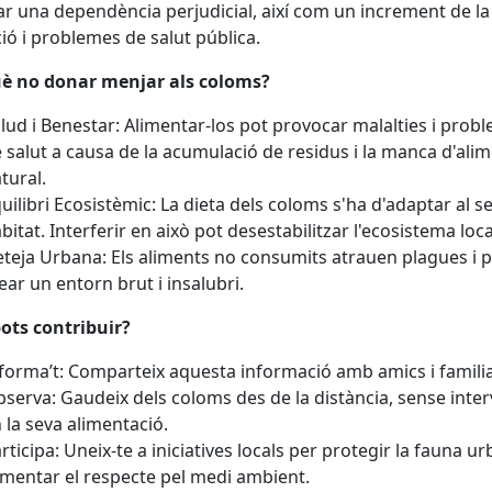
r una dependència perjudicial, així com un increment de la
ió i problemes de salut pública.
uè no donar menjar als coloms?
lud i Benestar: Alimentar-los pot provocar malalties i prob
 salut a causa de la acumulació de residus i la manca d'ali
tural.
uilibri Ecosistèmic: La dieta dels coloms s'ha d'adaptar al s
bitat. Interferir en això pot desestabilitzar l'ecosistema loca
teja Urbana: Els aliments no consumits atrauen plagues i 
ear un entorn brut i insalubri.
ots contribuir?
forma’t: Comparteix aquesta informació amb amics i familia
serva: Gaudeix dels coloms des de la distància, sense inter
 la seva alimentació.
rticipa: Uneix-te a iniciatives locals per protegir la fauna ur
mentar el respecte pel medi ambient.