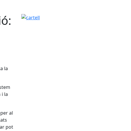
ió:
cartell
a la
estem
i la
per al
tats
ar pot