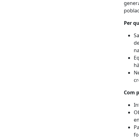
genera
poblac
Per q
Sa
de
na
Eq
hà
Ne
cr
Com p
In
Ob
en
Pa
fo