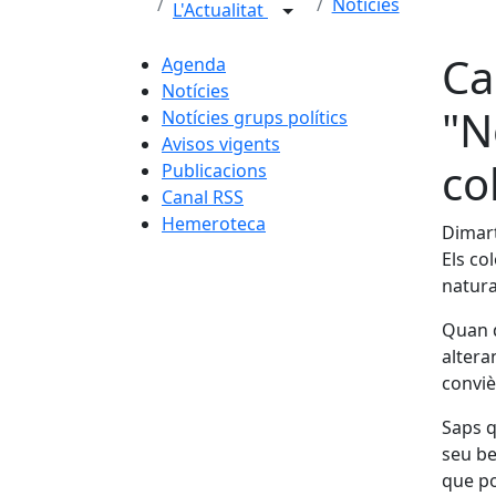
Notícies
L'Actualitat
Ca
Agenda
Notícies
"N
Notícies grups polítics
Avisos vigents
co
Publicacions
Canal RSS
Hemeroteca
Dimart
Els co
natura
Quan d
alteran
conviè
Saps q
seu be
que po