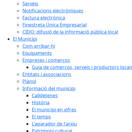
Serveis
Notificacions electròniques
Factura electrònica
Finestreta Única Empresarial
CIDO: difusió de la informació pública local
El Municipi
Com arribar-hi
Equipaments
Empreses i comerços
Guia de comerços, serveis i productors local
Entitats i associacions
Plànol
Informació del municipi
Calldetenes
Història
El municipi en xifres
El temps
L'aparador de l'arxiu
Patrimoni cultural