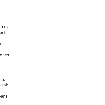
lemes
ment
eu
l.
poden
rs.
venir
bana i