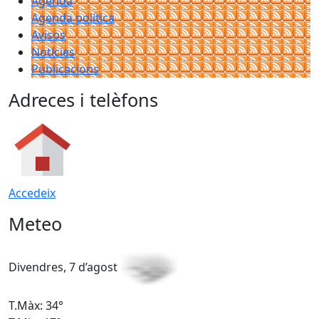
Agenda
Agenda política
Avisos
Notícies
Publicacions
Adreces i telèfons
Accedeix
Meteo
Divendres, 7 d’agost
D
T.Màx: 34°
T