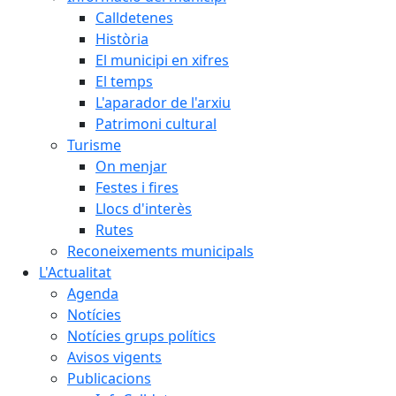
Calldetenes
Història
El municipi en xifres
El temps
L'aparador de l'arxiu
Patrimoni cultural
Turisme
On menjar
Festes i fires
Llocs d'interès
Rutes
Reconeixements municipals
L'Actualitat
Agenda
Notícies
Notícies grups polítics
Avisos vigents
Publicacions