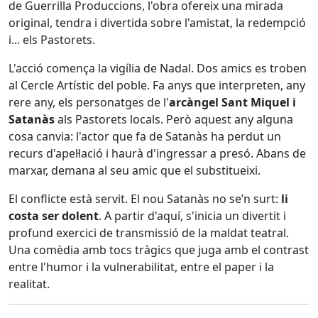
de Guerrilla Produccions, l'obra ofereix una mirada
original, tendra i divertida sobre l'amistat, la redempció
i... els Pastorets.
L'acció comença la vigília de Nadal. Dos amics es troben
al Cercle Artístic del poble. Fa anys que interpreten, any
rere any, els personatges de l'
arcàngel Sant Miquel i
Satanàs
als Pastorets locals. Però aquest any alguna
cosa canvia: l'actor que fa de Satanàs ha perdut un
recurs d'apel·lació i haurà d'ingressar a presó. Abans de
marxar, demana al seu amic que el substitueixi.
El conflicte està servit. El nou Satanàs no se’n surt:
li
costa ser dolent
. A partir d'aquí, s'inicia un divertit i
profund exercici de transmissió de la maldat teatral.
Una comèdia amb tocs tràgics que juga amb el contrast
entre l'humor i la vulnerabilitat, entre el paper i la
realitat.