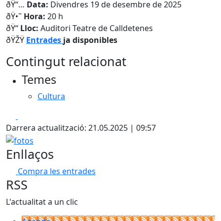
ðŸ“…
Data:
Divendres 19 de desembre de 2025
ðŸ•˜
Hora:
20 h
ðŸ“
Lloc:
Auditori Teatre de Calldetenes
ðŸŽŸ️
Entrades
ja disponibles
Contingut relacionat
Temes
Cultura
Facebook
X
Darrera actualització: 21.05.2025 | 09:57
fotos
Enllaços
Compra les entrades
RSS
L'actualitat a un clic