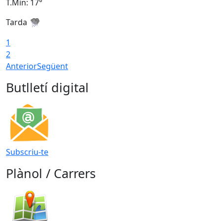
T.Min: 17°
T
Tarda
T
1
2
Anterior
Següent
Butlletí digital
Subscriu-te
Plànol / Carrers