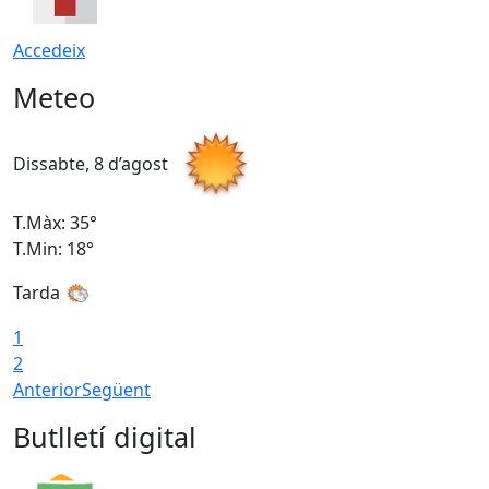
Accedeix
Meteo
Dissabte, 8 d’agost
D
T.Màx: 35°
T
T.Min: 18°
T
Tarda
T
1
2
Anterior
Següent
Butlletí digital