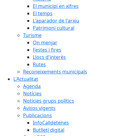
El municipi en xifres
El temps
L'aparador de l'arxiu
Patrimoni cultural
Turisme
On menjar
Festes i fires
Llocs d'interès
Rutes
Reconeixements municipals
L'Actualitat
Agenda
Notícies
Notícies grups polítics
Avisos vigents
Publicacions
InfoCalldetenes
Butlletí digital