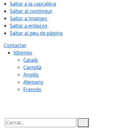
Saltar a la capçalera
Saltar al contingut
Saltar a imatges
Saltar a enllaços
Saltar al peu de pàgina
Contactar
Idiomes
Català
Castellà
Anglès
Alemany
Francès
08.08.2026 | 01:59
Cercar: