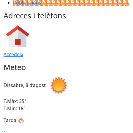
Publicacions
Adreces i telèfons
Accedeix
Meteo
Dissabte, 8 d’agost
D
T.Màx: 35°
T
T.Min: 18°
T
Tarda
T
1