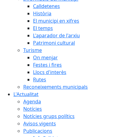
Calldetenes
Història
El municipi en xifres
El temps
L'aparador de l'arxiu
Patrimoni cultural
Turisme
On menjar
Festes i fires
Llocs d'interès
Rutes
Reconeixements municipals
L'Actualitat
Agenda
Notícies
Notícies grups polítics
Avisos vigents
Publicacions