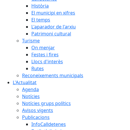
Història
El municipi en xifres
El temps
L'aparador de l'arxiu
Patrimoni cultural
Turisme
On menjar
Festes i fires
Llocs d'interès
Rutes
Reconeixements municipals
L'Actualitat
Agenda
Notícies
Notícies grups polítics
Avisos vigents
Publicacions
InfoCalldetenes