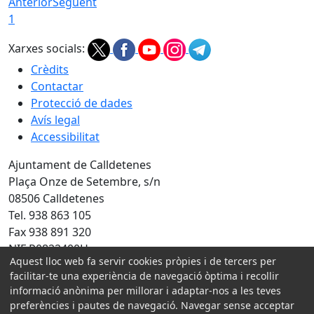
Anterior
Següent
1
Xarxes socials:
Crèdits
Contactar
Protecció de dades
Avís legal
Accessibilitat
Ajuntament de Calldetenes
Plaça Onze de Setembre, s/n
08506 Calldetenes
Tel. 938 863 105
Fax 938 891 320
NIF P0822400H
Aquest lloc web fa servir cookies pròpies i de tercers per
facilitar-te una experiència de navegació òptima i recollir
Amb la col·laboració de:
informació anònima per millorar i adaptar-nos a les teves
preferències i pautes de navegació. Navegar sense acceptar