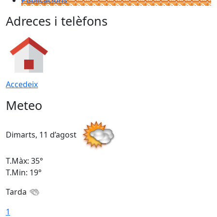
Adreces i telèfons
Accedeix
Meteo
Dimarts, 11 d’agost
D
T.Màx: 35°
T
T.Min: 19°
T
Tarda
T
1