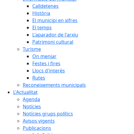
Calldetenes
Història
El municipi en xifres
El temps
L'aparador de l'arxiu
Patrimoni cultural
Turisme
On menjar
Festes i fires
Llocs d'interès
Rutes
Reconeixements municipals
L'Actualitat
Agenda
Notícies
Notícies grups polítics
Avisos vigents
Publicacions