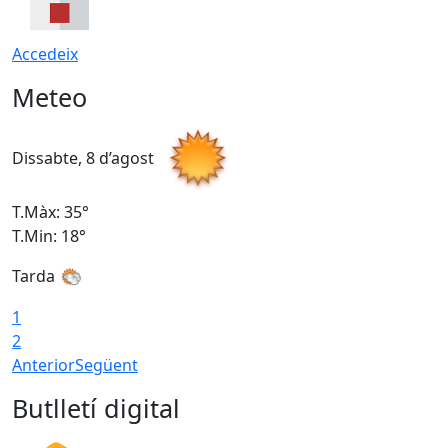
Accedeix
Meteo
Dissabte, 8 d’agost
D
T.Màx: 35°
T
T.Min: 18°
T
Tarda
T
1
2
Anterior
Següent
Butlletí digital