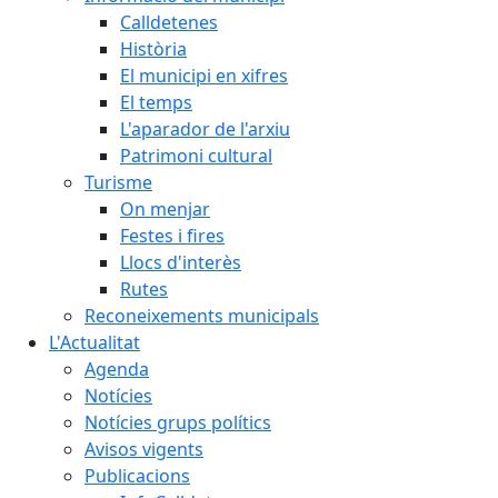
Calldetenes
Història
El municipi en xifres
El temps
L'aparador de l'arxiu
Patrimoni cultural
Turisme
On menjar
Festes i fires
Llocs d'interès
Rutes
Reconeixements municipals
L'Actualitat
Agenda
Notícies
Notícies grups polítics
Avisos vigents
Publicacions