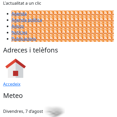
L'actualitat a un clic
Agenda
Agenda política
Avisos
Notícies
Publicacions
Adreces i telèfons
Accedeix
Meteo
Divendres, 7 d’agost
D