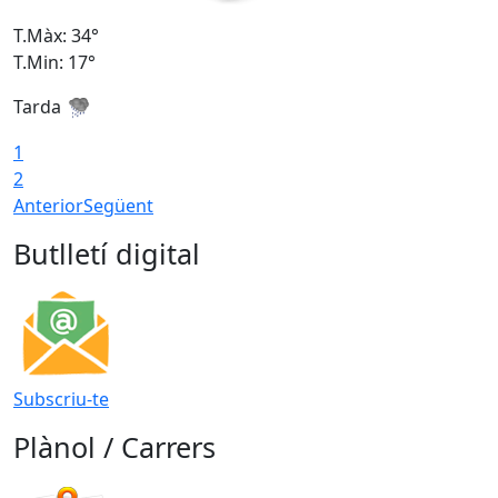
T.Màx: 34°
T
T.Min: 17°
T
Tarda
T
1
2
Anterior
Següent
Butlletí digital
Subscriu-te
Plànol / Carrers