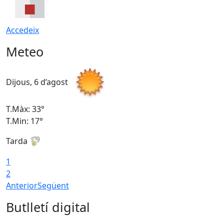
Accedeix
Meteo
Dijous, 6 d’agost
D
T.Màx: 33°
T
T.Min: 17°
T
Tarda
T
1
2
Anterior
Següent
Butlletí digital