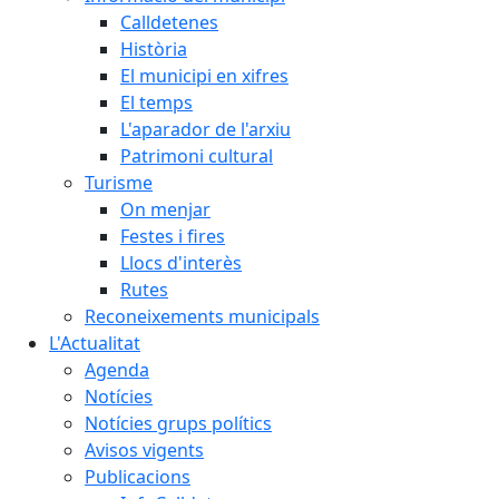
Calldetenes
Història
El municipi en xifres
El temps
L'aparador de l'arxiu
Patrimoni cultural
Turisme
On menjar
Festes i fires
Llocs d'interès
Rutes
Reconeixements municipals
L'Actualitat
Agenda
Notícies
Notícies grups polítics
Avisos vigents
Publicacions