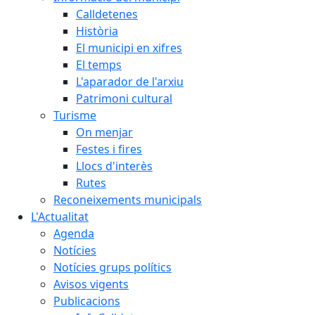
Calldetenes
Història
El municipi en xifres
El temps
L'aparador de l'arxiu
Patrimoni cultural
Turisme
On menjar
Festes i fires
Llocs d'interès
Rutes
Reconeixements municipals
L'Actualitat
Agenda
Notícies
Notícies grups polítics
Avisos vigents
Publicacions