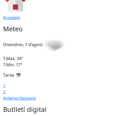
Accedeix
Meteo
Divendres, 7 d’agost
D
T.Màx: 34°
T
T.Min: 17°
T
Tarda
T
1
2
Anterior
Següent
Butlletí digital