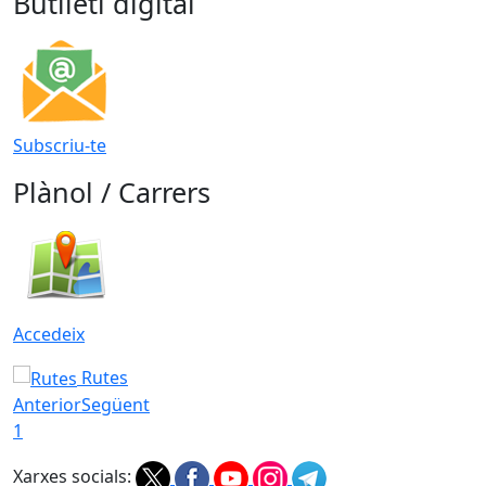
Butlletí digital
Subscriu-te
Plànol / Carrers
Accedeix
Rutes
Anterior
Següent
1
Xarxes socials: