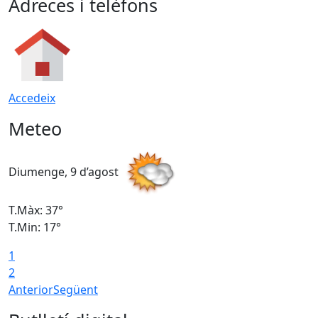
Adreces i telèfons
Accedeix
Meteo
Diumenge, 9 d’agost
D
T.Màx: 37°
T
T.Min: 17°
T
1
T
2
Anterior
Següent