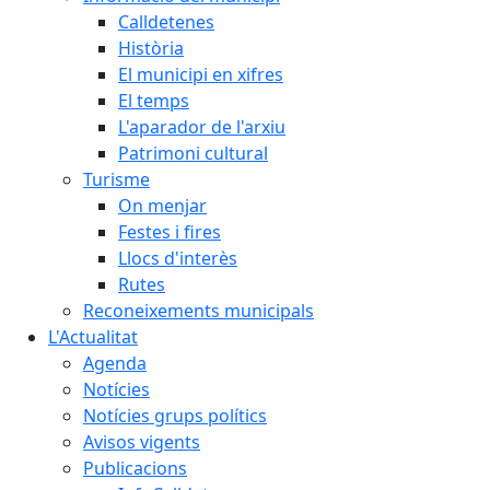
Calldetenes
Història
El municipi en xifres
El temps
L'aparador de l'arxiu
Patrimoni cultural
Turisme
On menjar
Festes i fires
Llocs d'interès
Rutes
Reconeixements municipals
L'Actualitat
Agenda
Notícies
Notícies grups polítics
Avisos vigents
Publicacions