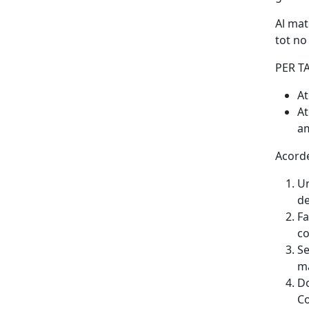
Al mat
tot no
PER T
At
At
am
Acord
Un
de
Fa
co
Se
ma
Do
Co