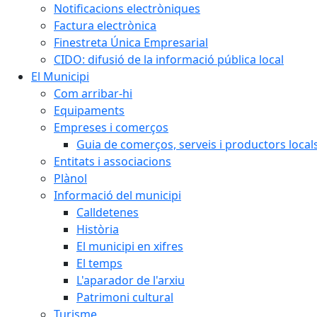
Notificacions electròniques
Factura electrònica
Finestreta Única Empresarial
CIDO: difusió de la informació pública local
El Municipi
Com arribar-hi
Equipaments
Empreses i comerços
Guia de comerços, serveis i productors local
Entitats i associacions
Plànol
Informació del municipi
Calldetenes
Història
El municipi en xifres
El temps
L'aparador de l'arxiu
Patrimoni cultural
Turisme