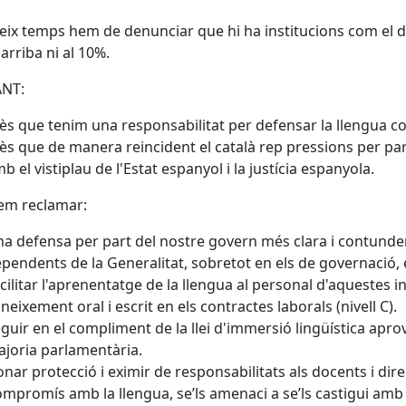
eix temps hem de denunciar que hi ha institucions com el de l
 arriba ni al 10%.
ANT:
ès que tenim una responsabilitat per defensar la llengua co
ès que de manera reincident el català rep pressions per part 
b el vistiplau de l'Estat espanyol i la justícia espanyola.
em reclamar:
a defensa per part del nostre govern més clara i contundent
pendents de la Generalitat, sobretot en els de governació, e
cilitar l'aprenentatge de la llengua al personal d'aquestes ins
neixement oral i escrit en els contractes laborals (nivell C).
guir en el compliment de la llei d'immersió lingüística ap
joria parlamentària.
nar protecció i eximir de responsabilitats als docents i dire
mpromís amb la llengua, se’ls amenaci a se’ls castigui am