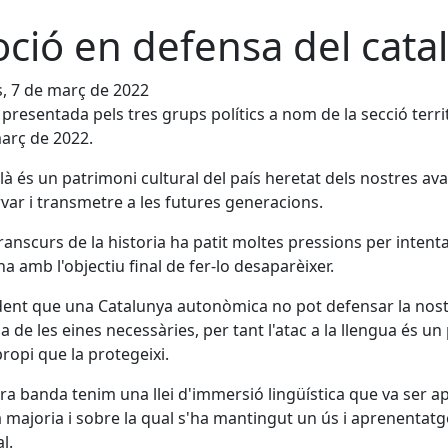
ció en defensa del cata
s, 7 de març de 2022
presentada pels tres grups polítics a nom de la secció territ
arç de 2022.
alà és un patrimoni cultural del país heretat dels nostres av
var i transmetre a les futures generacions.
transcurs de la historia ha patit moltes pressions per intenta
na amb l'objectiu final de fer-lo desaparèixer.
dent que una Catalunya autonòmica no pot defensar la nost
a de les eines necessàries, per tant l'atac a la llengua és 
propi que la protegeixi.
tra banda tenim una llei d'immersió lingüística que va ser
 majoria i sobre la qual s'ha mantingut un ús i aprenentatge
l.