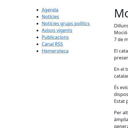
Mo
Agenda
Notícies
Notícies grups polítics
Dillun
Avisos vigents
Moció 
Publicacions
7 de m
Canal RSS
Hemeroteca
El cat
preser
En el 
catala
És evi
dispos
Estat 
Per al
àmplia
genera