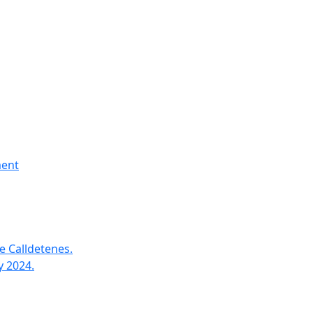
ment
e Calldetenes.
y 2024.