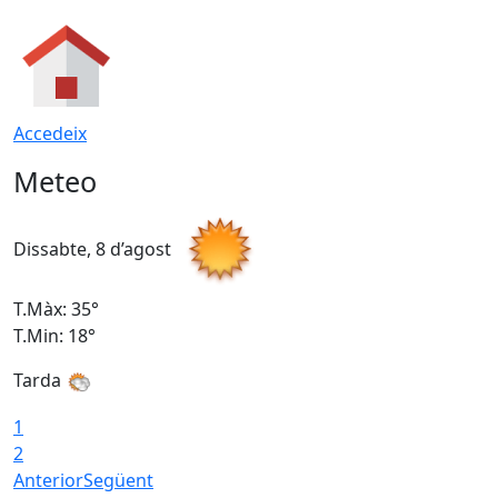
Accedeix
Meteo
Dissabte, 8 d’agost
D
T.Màx: 35°
T
T.Min: 18°
T
Tarda
T
1
2
Anterior
Següent