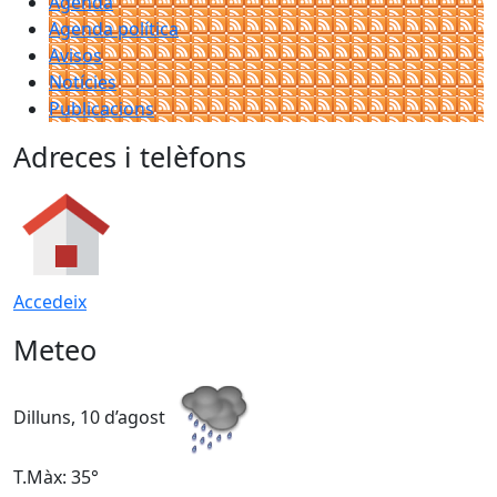
Agenda
Agenda política
Avisos
Notícies
Publicacions
Adreces i telèfons
Accedeix
Meteo
Dilluns, 10 d’agost
D
T.Màx: 35°
T