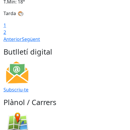
T.Min: 18°
T
Tarda
T
1
2
Anterior
Següent
Butlletí digital
Subscriu-te
Plànol / Carrers