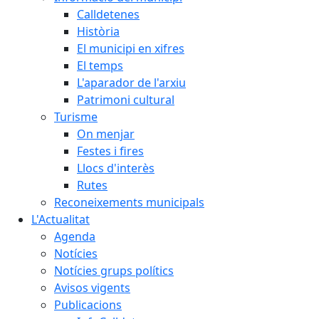
Calldetenes
Història
El municipi en xifres
El temps
L'aparador de l'arxiu
Patrimoni cultural
Turisme
On menjar
Festes i fires
Llocs d'interès
Rutes
Reconeixements municipals
L'Actualitat
Agenda
Notícies
Notícies grups polítics
Avisos vigents
Publicacions