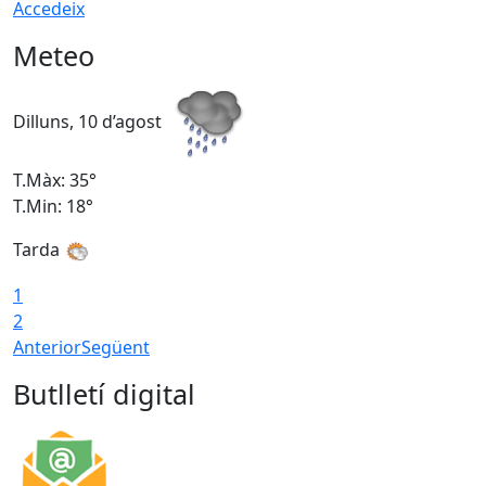
Accedeix
Meteo
Dilluns, 10 d’agost
D
T.Màx: 35°
T
T.Min: 18°
T
Tarda
T
1
2
Anterior
Següent
Butlletí digital