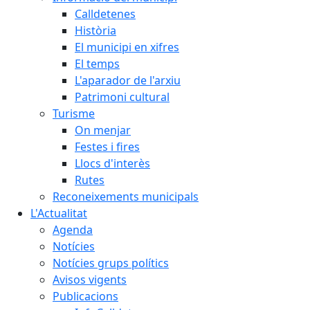
Calldetenes
Història
El municipi en xifres
El temps
L'aparador de l'arxiu
Patrimoni cultural
Turisme
On menjar
Festes i fires
Llocs d'interès
Rutes
Reconeixements municipals
L'Actualitat
Agenda
Notícies
Notícies grups polítics
Avisos vigents
Publicacions