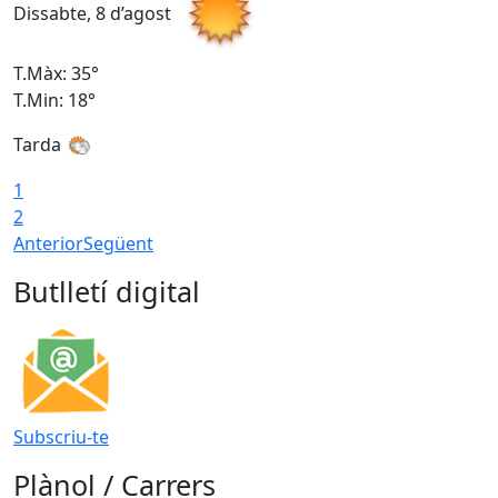
Dissabte, 8 d’agost
D
T.Màx: 35°
T
T.Min: 18°
T
Tarda
T
1
2
Anterior
Següent
Butlletí digital
Subscriu-te
Plànol / Carrers