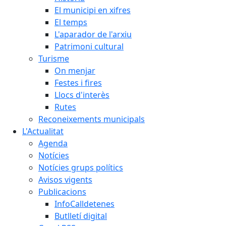
El municipi en xifres
El temps
L'aparador de l'arxiu
Patrimoni cultural
Turisme
On menjar
Festes i fires
Llocs d'interès
Rutes
Reconeixements municipals
L'Actualitat
Agenda
Notícies
Notícies grups polítics
Avisos vigents
Publicacions
InfoCalldetenes
Butlletí digital