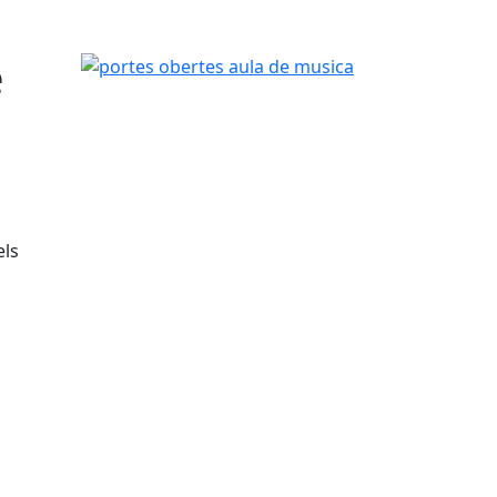
e
portes obertes aula de musica
els