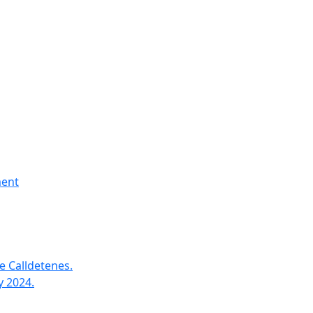
ment
e Calldetenes.
y 2024.