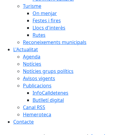
Turisme
On menjar
Festes i fires
Llocs d'interès
Rutes
Reconeixements municipals
L'Actualitat
Agenda
Notícies
Notícies grups polítics
Avisos vigents
Publicacions
InfoCalldetenes
Butlletí digital
Canal RSS
Hemeroteca
Contacte