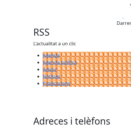
Fa
Darrer
RSS
L'actualitat a un clic
Agenda
Agenda política
Avisos
Notícies
Publicacions
Adreces i telèfons