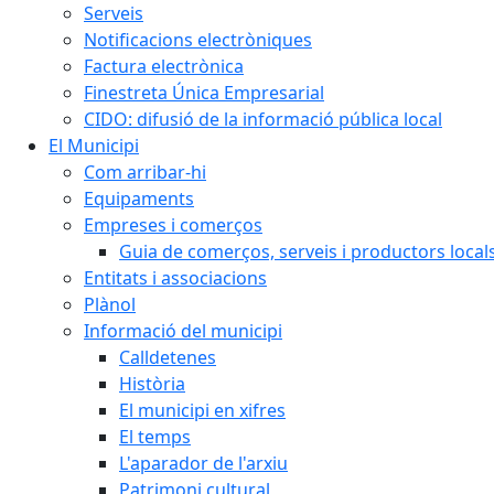
Serveis
Notificacions electròniques
Factura electrònica
Finestreta Única Empresarial
CIDO: difusió de la informació pública local
El Municipi
Com arribar-hi
Equipaments
Empreses i comerços
Guia de comerços, serveis i productors local
Entitats i associacions
Plànol
Informació del municipi
Calldetenes
Història
El municipi en xifres
El temps
L'aparador de l'arxiu
Patrimoni cultural