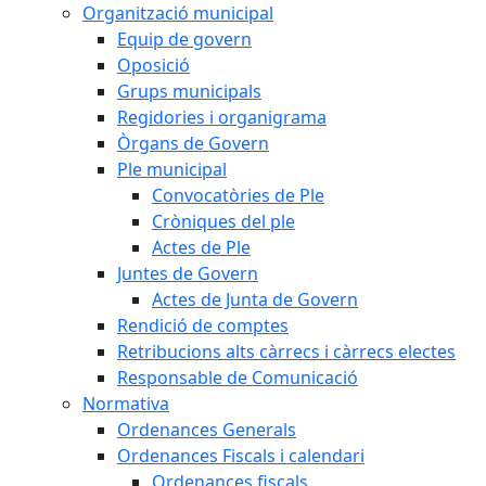
Organització municipal
Equip de govern
Oposició
Grups municipals
Regidories i organigrama
Òrgans de Govern
Ple municipal
Convocatòries de Ple
Cròniques del ple
Actes de Ple
Juntes de Govern
Actes de Junta de Govern
Rendició de comptes
Retribucions alts càrrecs i càrrecs electes
Responsable de Comunicació
Normativa
Ordenances Generals
Ordenances Fiscals i calendari
Ordenances fiscals