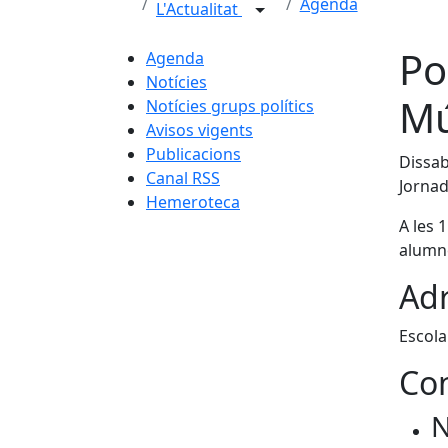
Agenda
L'Actualitat
Po
Agenda
Notícies
Mú
Notícies grups polítics
Avisos vigents
Publicacions
Dissab
Canal RSS
Jornad
Hemeroteca
A les 
alumne
Adr
Escola
Con
N