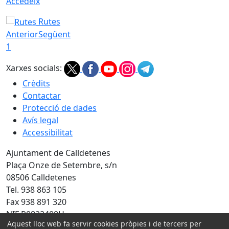
Accedeix
Rutes
Anterior
Següent
1
Xarxes socials:
Crèdits
Contactar
Protecció de dades
Avís legal
Accessibilitat
Ajuntament de Calldetenes
Plaça Onze de Setembre, s/n
08506 Calldetenes
Tel. 938 863 105
Fax 938 891 320
NIF P0822400H
Aquest lloc web fa servir cookies pròpies i de tercers per