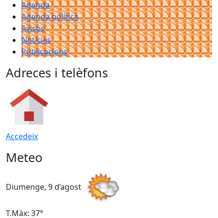
Agenda
Agenda política
Avisos
Notícies
Publicacions
Adreces i telèfons
Accedeix
Meteo
Diumenge, 9 d’agost
D
T.Màx: 37°
T