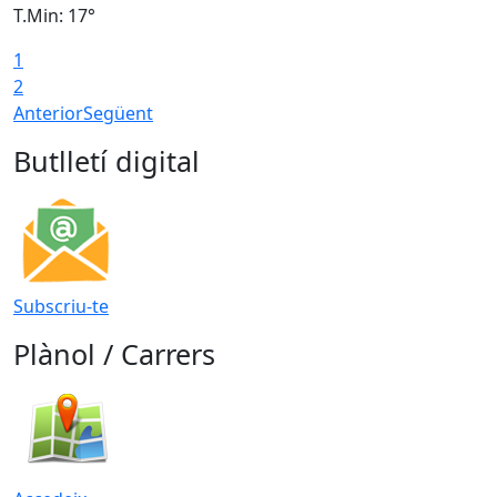
T.Min: 17°
T
1
T
2
Anterior
Següent
Butlletí digital
Subscriu-te
Plànol / Carrers