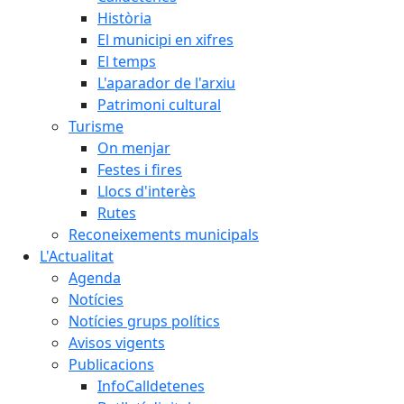
Història
El municipi en xifres
El temps
L'aparador de l'arxiu
Patrimoni cultural
Turisme
On menjar
Festes i fires
Llocs d'interès
Rutes
Reconeixements municipals
L'Actualitat
Agenda
Notícies
Notícies grups polítics
Avisos vigents
Publicacions
InfoCalldetenes