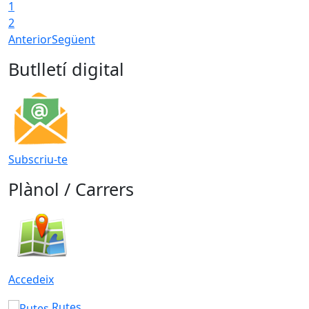
1
2
Anterior
Següent
Butlletí digital
Subscriu-te
Plànol / Carrers
Accedeix
Rutes