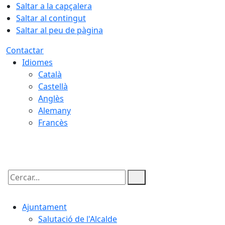
Saltar a la capçalera
Saltar al contingut
Saltar al peu de pàgina
Contactar
Idiomes
Català
Castellà
Anglès
Alemany
Francès
07.08.2026 | 19:05
Cercar:
Ajuntament
Salutació de l'Alcalde