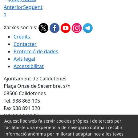
Anterior
Següent
1
Xarxes socials:
Crèdits
Contactar
Protecció de dades
Avís legal
Accessibilitat
Ajuntament de Calldetenes
Plaça Onze de Setembre, s/n
08506 Calldetenes
Tel. 938 863 105
Fax 938 891 320
NIF P0822400H
Aquest lloc web fa servir cookies pròpies i de tercers per
facilitar-te una experiència de navegació òptima i recollir
Amb la col·laboració de:
informació anònima per millorar i adaptar-nos a les teves