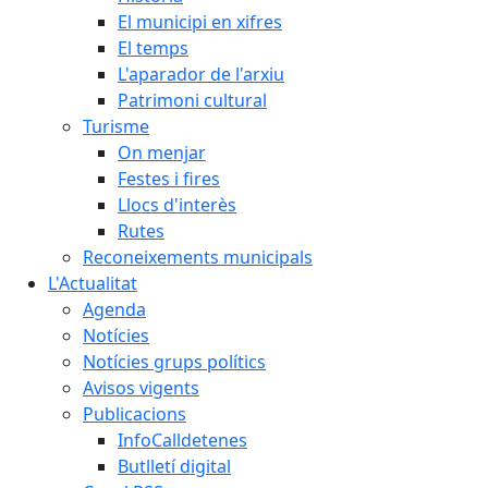
El municipi en xifres
El temps
L'aparador de l'arxiu
Patrimoni cultural
Turisme
On menjar
Festes i fires
Llocs d'interès
Rutes
Reconeixements municipals
L'Actualitat
Agenda
Notícies
Notícies grups polítics
Avisos vigents
Publicacions
InfoCalldetenes
Butlletí digital