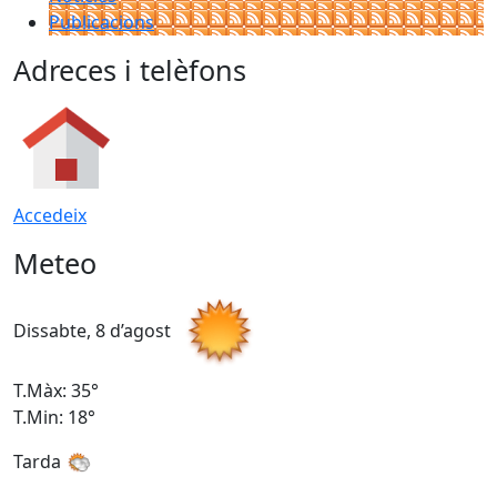
Publicacions
Adreces i telèfons
Accedeix
Meteo
Dissabte, 8 d’agost
D
T.Màx: 35°
T
T.Min: 18°
T
Tarda
T