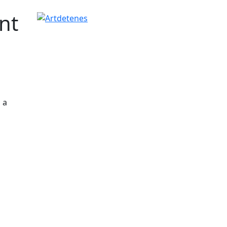
nt
Artdetenes
 a