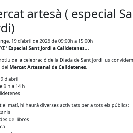
rcat artesà ( especial Sa
di)
ge, 19 d’abril de 2026 de 09:00h a 15:00h
ŸŒ¹
Especial Sant Jordi a Calldetenes...
tiu de la celebració de la
Diada de Sant Jordi
, us convidem
 del
Mercat Artesanal de Calldetenes
.
9 d'abril
e 9 h a 14 h
alldetenes
 el matí, hi haurà diverses activitats per a tots els públics:
sania
des de llibres
ica