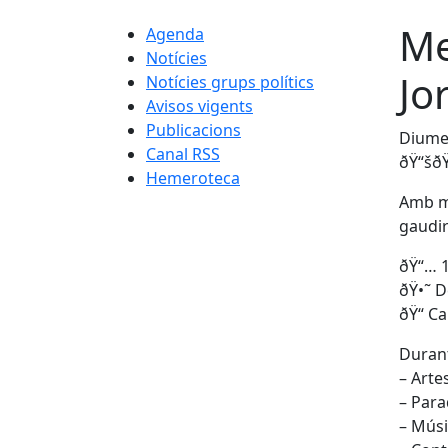
Me
Agenda
Notícies
Jor
Notícies grups polítics
Avisos vigents
Publicacions
Diumen
Canal RSS
ðŸ“šð
Hemeroteca
Amb mo
gaudir
ðŸ“… 1
ðŸ•˜ D
ðŸ“ C
Durant
– Arte
– Para
– Mús