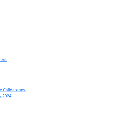
ment
e Calldetenes.
y 2024.