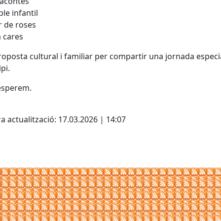
tacontes
ble infantil
er de roses
a cares
oposta cultural i familiar per compartir una jornada especia
pi.
esperem.
cebook
X
a actualització: 17.03.2026 | 14:07