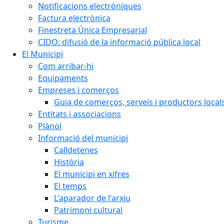
Notificacions electròniques
Factura electrònica
Finestreta Única Empresarial
CIDO: difusió de la informació pública local
El Municipi
Com arribar-hi
Equipaments
Empreses i comerços
Guia de comerços, serveis i productors local
Entitats i associacions
Plànol
Informació del municipi
Calldetenes
Història
El municipi en xifres
El temps
L'aparador de l'arxiu
Patrimoni cultural
Turisme