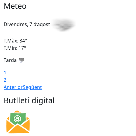
Meteo
Divendres, 7 d’agost
D
T.Màx: 34°
T
T.Min: 17°
T
Tarda
T
1
2
Anterior
Següent
Butlletí digital