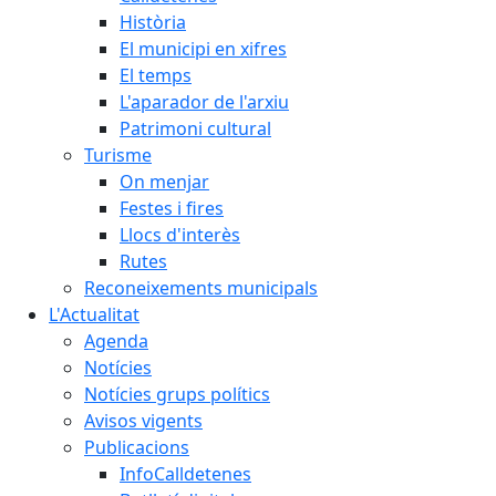
Història
El municipi en xifres
El temps
L'aparador de l'arxiu
Patrimoni cultural
Turisme
On menjar
Festes i fires
Llocs d'interès
Rutes
Reconeixements municipals
L'Actualitat
Agenda
Notícies
Notícies grups polítics
Avisos vigents
Publicacions
InfoCalldetenes