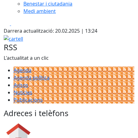
Benestar i ciutadania
Medi ambient
Facebook
X
Darrera actualització: 20.02.2025 | 13:24
cartell
RSS
L'actualitat a un clic
Agenda
Agenda política
Avisos
Notícies
Publicacions
Adreces i telèfons