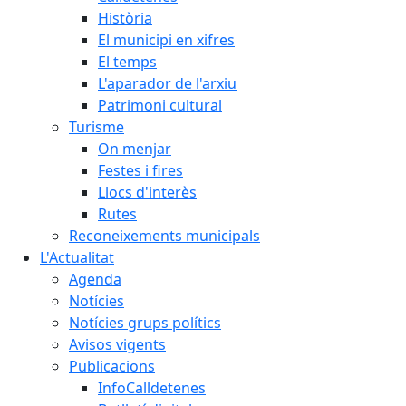
Història
El municipi en xifres
El temps
L'aparador de l'arxiu
Patrimoni cultural
Turisme
On menjar
Festes i fires
Llocs d'interès
Rutes
Reconeixements municipals
L'Actualitat
Agenda
Notícies
Notícies grups polítics
Avisos vigents
Publicacions
InfoCalldetenes