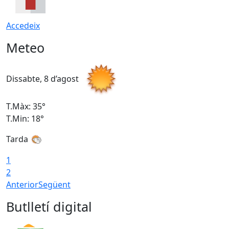
Accedeix
Meteo
Dissabte, 8 d’agost
D
T.Màx: 35°
T
T.Min: 18°
T
Tarda
T
1
2
Anterior
Següent
Butlletí digital