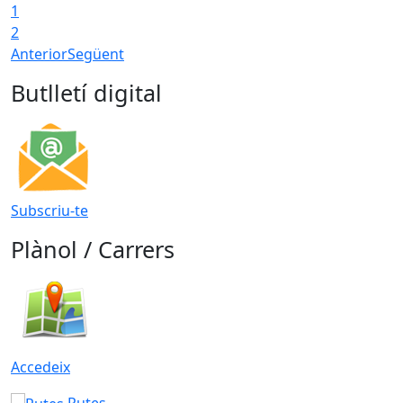
1
T
2
Anterior
Següent
Butlletí digital
Subscriu-te
Plànol / Carrers
Accedeix
Rutes