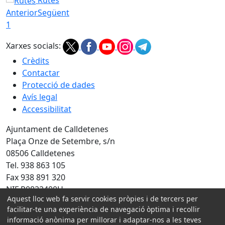
Anterior
Següent
1
Xarxes socials:
Crèdits
Contactar
Protecció de dades
Avís legal
Accessibilitat
Ajuntament de Calldetenes
Plaça Onze de Setembre, s/n
08506 Calldetenes
Tel. 938 863 105
Fax 938 891 320
NIF P0822400H
Aquest lloc web fa servir cookies pròpies i de tercers per
Amb la col·laboració de:
facilitar-te una experiència de navegació òptima i recollir
informació anònima per millorar i adaptar-nos a les teves