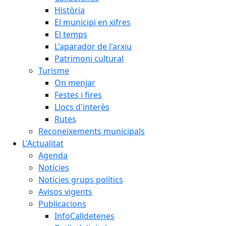
Història
El municipi en xifres
El temps
L'aparador de l'arxiu
Patrimoni cultural
Turisme
On menjar
Festes i fires
Llocs d'interès
Rutes
Reconeixements municipals
L'Actualitat
Agenda
Notícies
Notícies grups polítics
Avisos vigents
Publicacions
InfoCalldetenes