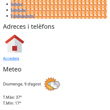
Avisos
Notícies
Publicacions
Adreces i telèfons
Accedeix
Meteo
Diumenge, 9 d’agost
D
T.Màx: 37°
T
T.Min: 17°
T