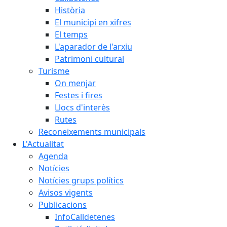
Història
El municipi en xifres
El temps
L'aparador de l'arxiu
Patrimoni cultural
Turisme
On menjar
Festes i fires
Llocs d'interès
Rutes
Reconeixements municipals
L'Actualitat
Agenda
Notícies
Notícies grups polítics
Avisos vigents
Publicacions
InfoCalldetenes