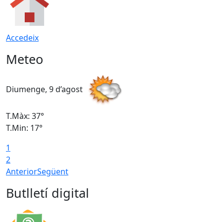
Accedeix
Meteo
Diumenge, 9 d’agost
D
T.Màx: 37°
T
T.Min: 17°
T
1
T
2
Anterior
Següent
Butlletí digital