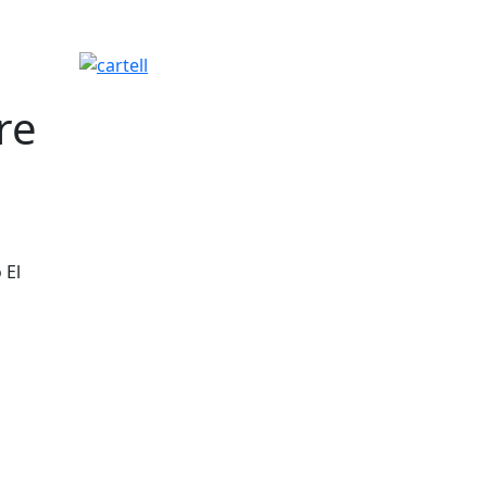
cartell
re
 El