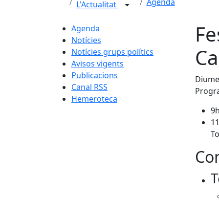
Agenda
L'Actualitat
Fe
Agenda
Notícies
Ca
Notícies grups polítics
Avisos vigents
Publicacions
Diume
Canal RSS
Progr
Hemeroteca
9h
11
To
Con
T
Fa