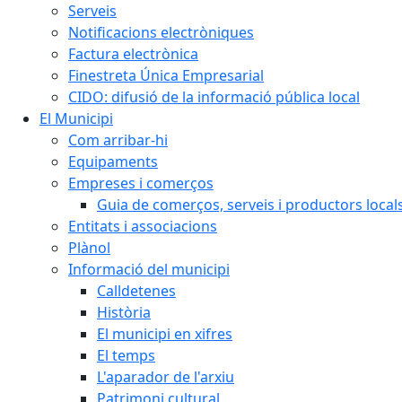
Serveis
Notificacions electròniques
Factura electrònica
Finestreta Única Empresarial
CIDO: difusió de la informació pública local
El Municipi
Com arribar-hi
Equipaments
Empreses i comerços
Guia de comerços, serveis i productors local
Entitats i associacions
Plànol
Informació del municipi
Calldetenes
Història
El municipi en xifres
El temps
L'aparador de l'arxiu
Patrimoni cultural