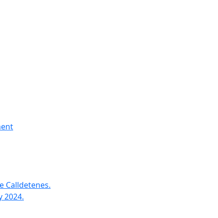
ment
e Calldetenes.
y 2024.