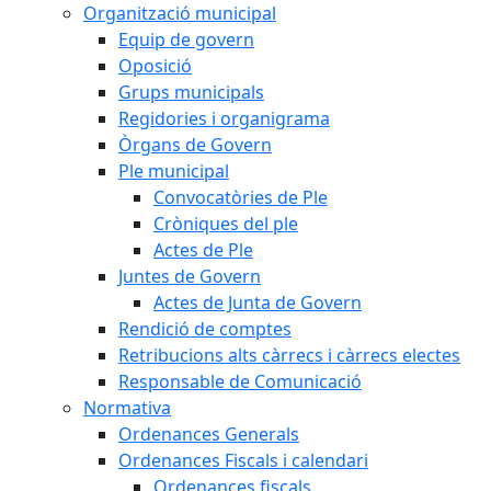
Organització municipal
Equip de govern
Oposició
Grups municipals
Regidories i organigrama
Òrgans de Govern
Ple municipal
Convocatòries de Ple
Cròniques del ple
Actes de Ple
Juntes de Govern
Actes de Junta de Govern
Rendició de comptes
Retribucions alts càrrecs i càrrecs electes
Responsable de Comunicació
Normativa
Ordenances Generals
Ordenances Fiscals i calendari
Ordenances fiscals