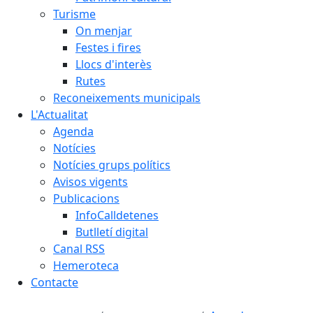
Turisme
On menjar
Festes i fires
Llocs d'interès
Rutes
Reconeixements municipals
L'Actualitat
Agenda
Notícies
Notícies grups polítics
Avisos vigents
Publicacions
InfoCalldetenes
Butlletí digital
Canal RSS
Hemeroteca
Contacte