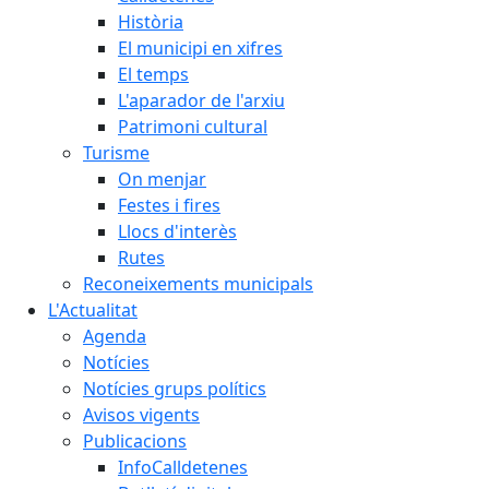
Història
El municipi en xifres
El temps
L'aparador de l'arxiu
Patrimoni cultural
Turisme
On menjar
Festes i fires
Llocs d'interès
Rutes
Reconeixements municipals
L'Actualitat
Agenda
Notícies
Notícies grups polítics
Avisos vigents
Publicacions
InfoCalldetenes