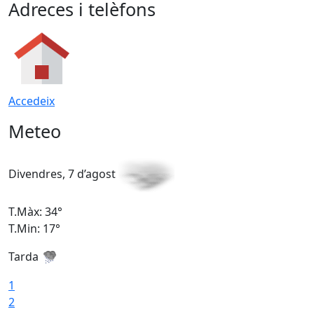
Adreces i telèfons
Accedeix
Meteo
Divendres, 7 d’agost
D
T.Màx: 34°
T
T.Min: 17°
T
Tarda
T
1
2