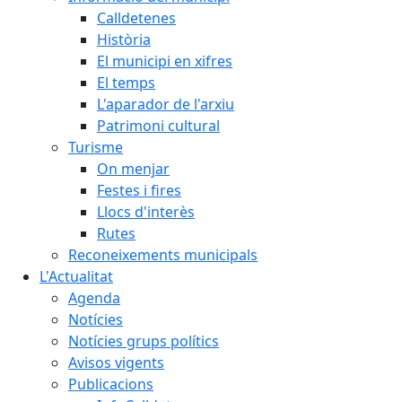
Calldetenes
Història
El municipi en xifres
El temps
L'aparador de l'arxiu
Patrimoni cultural
Turisme
On menjar
Festes i fires
Llocs d'interès
Rutes
Reconeixements municipals
L'Actualitat
Agenda
Notícies
Notícies grups polítics
Avisos vigents
Publicacions