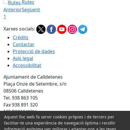
Rutes
Anterior
Següent
1
Xarxes socials:
Crèdits
Contactar
Protecció de dades
Avís legal
Accessibilitat
Ajuntament de Calldetenes
Plaça Onze de Setembre, s/n
08506 Calldetenes
Tel. 938 863 105
Fax 938 891 320
NIF P0822400H
Aquest lloc web fa servir cookies pròpies i de tercers per
facilitar-te una experiència de navegació òptima i recollir
Amb la col·laboració de:
informació anònima per millorar i adaptar-nos a les teves