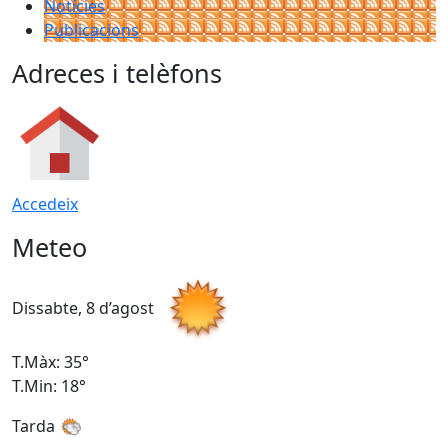
Notícies
Publicacions
Adreces i telèfons
Accedeix
Meteo
Dissabte, 8 d’agost
D
T.Màx: 35°
T
T.Min: 18°
T
Tarda
T