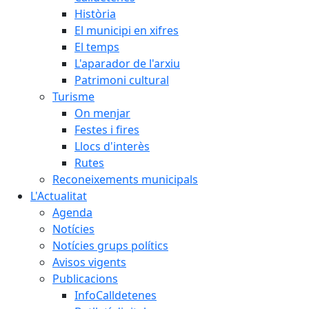
Història
El municipi en xifres
El temps
L'aparador de l'arxiu
Patrimoni cultural
Turisme
On menjar
Festes i fires
Llocs d'interès
Rutes
Reconeixements municipals
L'Actualitat
Agenda
Notícies
Notícies grups polítics
Avisos vigents
Publicacions
InfoCalldetenes