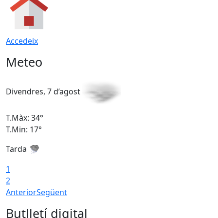
Accedeix
Meteo
Divendres, 7 d’agost
D
T.Màx: 34°
T
T.Min: 17°
T
Tarda
T
1
2
Anterior
Següent
Butlletí digital