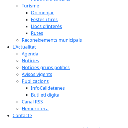
Turisme
On menjar
Festes i fires
Llocs d'interès
Rutes
Reconeixements municipals
L'Actualitat
Agenda
Notícies
Notícies grups polítics
Avisos vigents
Publicacions
InfoCalldetenes
Butlletí digital
Canal RSS
Hemeroteca
Contacte