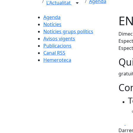
Agenda
L'Actualitat
EN
Agenda
Notícies
Notícies grups polítics
Dimecr
Avisos vigents
Espect
Publicacions
Espect
Canal RSS
Qui
Hemeroteca
gratuï
Con
T
Fa
Darrer