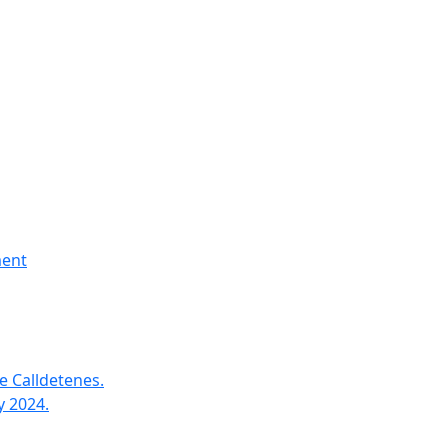
ment
e Calldetenes.
y 2024.