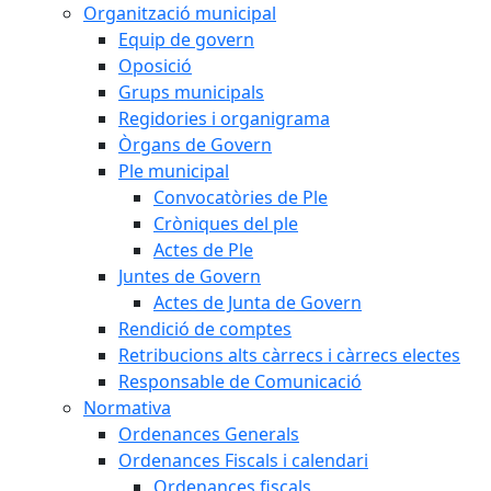
Organització municipal
Equip de govern
Oposició
Grups municipals
Regidories i organigrama
Òrgans de Govern
Ple municipal
Convocatòries de Ple
Cròniques del ple
Actes de Ple
Juntes de Govern
Actes de Junta de Govern
Rendició de comptes
Retribucions alts càrrecs i càrrecs electes
Responsable de Comunicació
Normativa
Ordenances Generals
Ordenances Fiscals i calendari
Ordenances fiscals