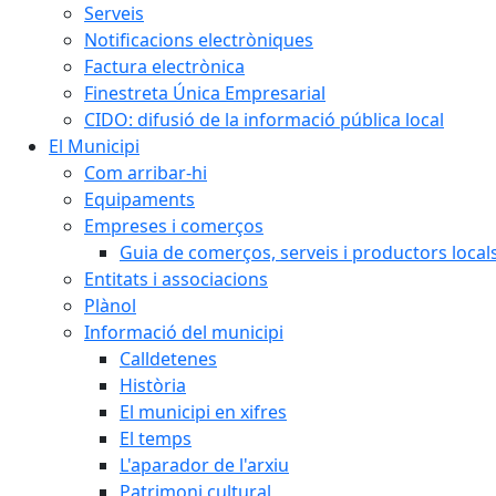
Serveis
Notificacions electròniques
Factura electrònica
Finestreta Única Empresarial
CIDO: difusió de la informació pública local
El Municipi
Com arribar-hi
Equipaments
Empreses i comerços
Guia de comerços, serveis i productors local
Entitats i associacions
Plànol
Informació del municipi
Calldetenes
Història
El municipi en xifres
El temps
L'aparador de l'arxiu
Patrimoni cultural