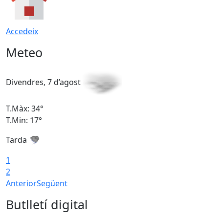
Accedeix
Meteo
Divendres, 7 d’agost
D
T.Màx: 34°
T
T.Min: 17°
T
Tarda
T
1
2
Anterior
Següent
Butlletí digital