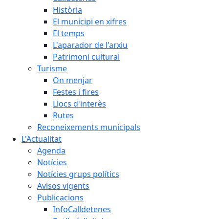
Història
El municipi en xifres
El temps
L'aparador de l'arxiu
Patrimoni cultural
Turisme
On menjar
Festes i fires
Llocs d'interès
Rutes
Reconeixements municipals
L'Actualitat
Agenda
Notícies
Notícies grups polítics
Avisos vigents
Publicacions
InfoCalldetenes