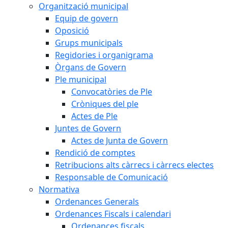
Organització municipal
Equip de govern
Oposició
Grups municipals
Regidories i organigrama
Òrgans de Govern
Ple municipal
Convocatòries de Ple
Cròniques del ple
Actes de Ple
Juntes de Govern
Actes de Junta de Govern
Rendició de comptes
Retribucions alts càrrecs i càrrecs electes
Responsable de Comunicació
Normativa
Ordenances Generals
Ordenances Fiscals i calendari
Ordenances fiscals