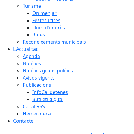
Turisme
On menjar
Festes i fires
Llocs d'interès
Rutes
Reconeixements municipals
L'Actualitat
Agenda
Notícies
Notícies grups polítics
Avisos vigents
Publicacions
InfoCalldetenes
Butlletí digital
Canal RSS
Hemeroteca
Contacte