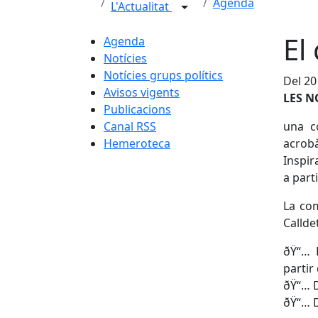
Agenda
L'Actualitat
El
Agenda
Notícies
Notícies grups polítics
Del 20
Avisos vigents
LES N
Publicacions
Canal RSS
una c
Hemeroteca
acrobà
Inspir
a part
La com
Callde
ðŸ“… 
partir
ðŸ“… D
ðŸ“… D