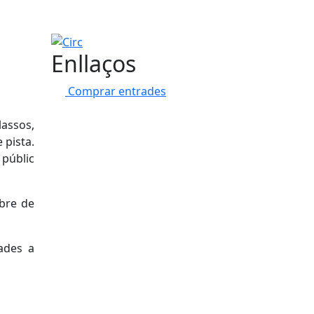
Circ
Enllaços
Comprar entrades
assos,
 pista.
 públic
mbre de
ades a