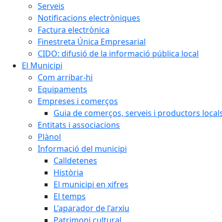
Serveis
Notificacions electròniques
Factura electrònica
Finestreta Única Empresarial
CIDO: difusió de la informació pública local
El Municipi
Com arribar-hi
Equipaments
Empreses i comerços
Guia de comerços, serveis i productors local
Entitats i associacions
Plànol
Informació del municipi
Calldetenes
Història
El municipi en xifres
El temps
L'aparador de l'arxiu
Patrimoni cultural