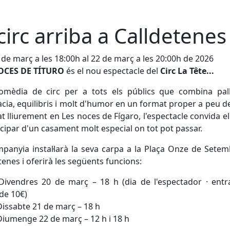
 circ arriba a Calldetenes
 de març a les 18:00h al 22 de març a les 20:00h de 2026
OCES DE TÍTURO
és el nou espectacle del
Circ La Tête...
omèdia de circ per a tots els públics que combina pall
cia, equilibris i molt d'humor en un format proper a peu de
at lliurement en Les noces de Fígaro, l'espectacle convida el
icipar d'un casament molt especial on tot pot passar.
panyia instal·larà la seva carpa a la Plaça Onze de Sete
tenes i oferirà les següents funcions:
Divendres 20 de març – 18 h (dia de l'espectador · entr
 de 10€)
issabte 21 de març – 18 h
iumenge 22 de març – 12 h i 18 h