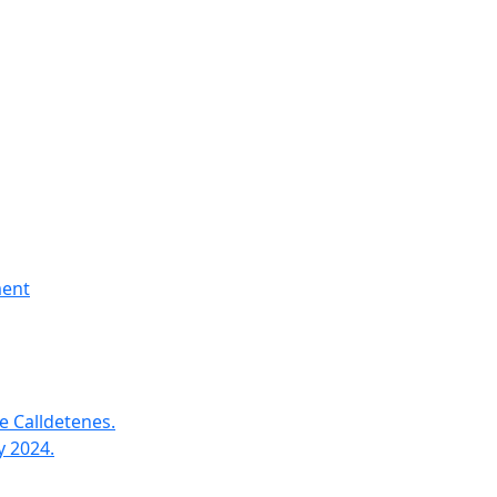
ment
e Calldetenes.
y 2024.