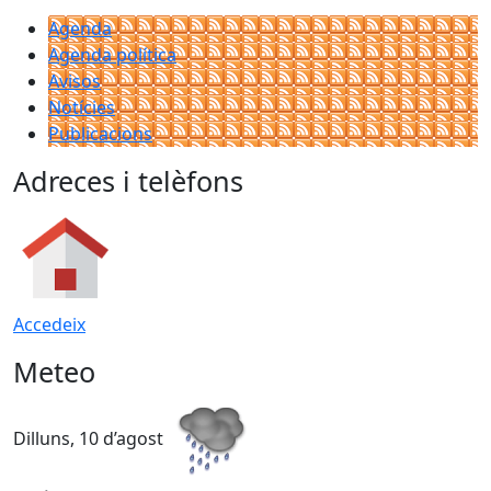
Agenda
Agenda política
Avisos
Notícies
Publicacions
Adreces i telèfons
Accedeix
Meteo
Dilluns, 10 d’agost
D