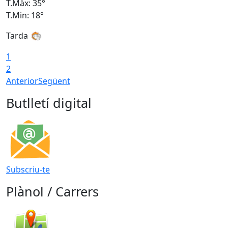
T.Màx: 35°
T
T.Min: 18°
T
Tarda
T
1
2
Anterior
Següent
Butlletí digital
Subscriu-te
Plànol / Carrers