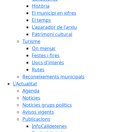
Història
El municipi en xifres
El temps
L'aparador de l'arxiu
Patrimoni cultural
Turisme
On menjar
Festes i fires
Llocs d'interès
Rutes
Reconeixements municipals
L'Actualitat
Agenda
Notícies
Notícies grups polítics
Avisos vigents
Publicacions
InfoCalldetenes