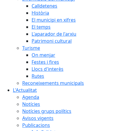
Calldetenes
Història
El municipi en xifres
El temps
L'aparador de l'arxiu
Patrimoni cultural
Turisme
On menjar
Festes i fires
Llocs d'interès
Rutes
Reconeixements municipals
L'Actualitat
Agenda
Notícies
Notícies grups polítics
Avisos vigents
Publicacions