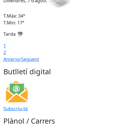
Divendres, 7 d’agost
D
T.Màx: 34°
T
T.Min: 17°
T
Tarda
T
1
2
Anterior
Següent
Butlletí digital
Subscriu-te
Plànol / Carrers